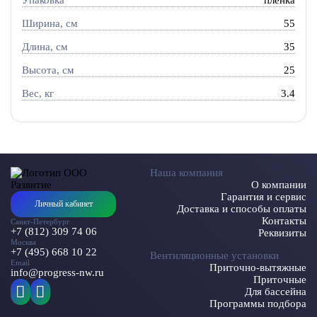
Упаковка
пленка
Ширина, см
55
Длина, см
35
Высота, см
25
Вес, кг
3.4
Наша компания
О компании
Гарантия и сервис
Личный кабинет
Доставка и способы оплаты
Контакты
Санкт-Петербург
+7 (812) 309 74 06
Реквизиты
Москва
+7 (495) 668 10 22
Вентиляционные установки
Email
Приточно-вытяжные
info@progress-nw.ru
Приточные
Для бассейна
Программы подбора