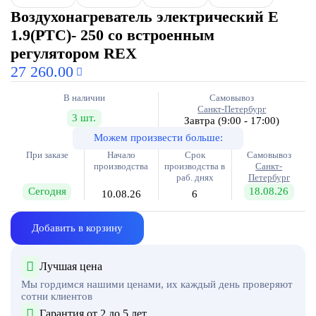
Воздухонагреватель электрический E
1.9(PTC)- 250 со встроенным
регулятором REX
27 260.00
В наличии
Самовывоз
Санкт-Петербург
3 шт.
Завтра
(9:00 - 17:00)
Можем произвести больше:
При заказе
Начало
Срок
Самовывоз
производства
производства в
Санкт-
раб. днях
Петербург
Сегодня
18.08.26
10.08.26
6
Добавить в корзину
Лучшая цена
Мы гордимся нашими ценами, их каждый день проверяют
сотни клиентов
Гарантия от 2 до 5 лет