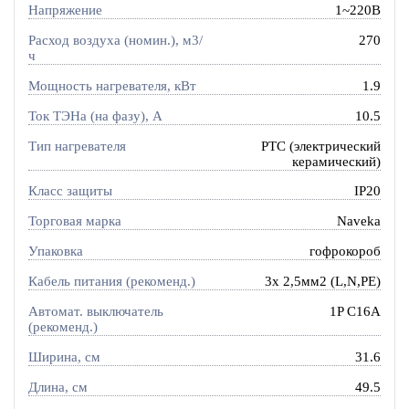
Напряжение
1~220В
Расход воздуха (номин.), м3/
270
ч
Мощность нагревателя, кВт
1.9
Ток ТЭНа (на фазу), А
10.5
Тип нагревателя
PTC (электрический
керамический)
Класс защиты
IP20
Торговая марка
Naveka
Упаковка
гофрокороб
Кабель питания (рекоменд.)
3х 2,5мм2 (L,N,PE)
Автомат. выключатель
1P C16A
(рекоменд.)
Ширина, см
31.6
Длина, см
49.5