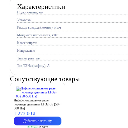
Характеристики
Подключение, мм
Упаковка
Расход воздуха (номин.), м3/ч
Мощность нагревателя, кВт
Класс защиты
Напряжение
Тип нагревателя
Ток ТЭНа (на фазу), А
Сопутствующие товары
Дифференциальное реле
перепада давления LF32-05 (50-
500 Па)
1 273.
00
Добавить в корзину
2151 шт.
10.08.26