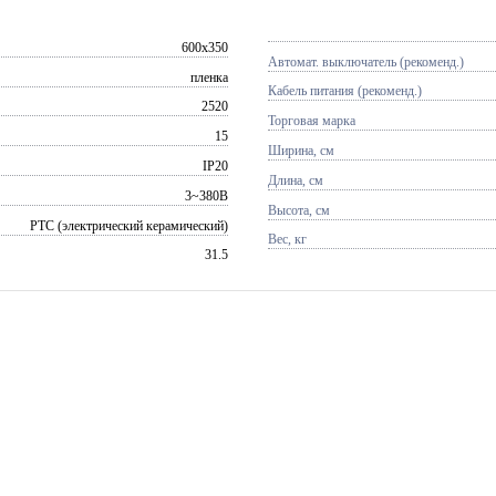
600x350
Автомат. выключатель (рекоменд.)
пленка
Кабель питания (рекоменд.)
2520
Торговая марка
15
Ширина, см
IP20
Длина, см
3~380В
Высота, см
PTC (электрический керамический)
Вес, кг
31.5