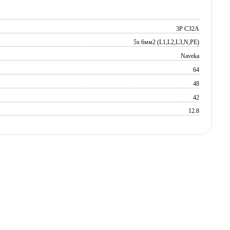
3P C32A
5х 6мм2 (L1,L2,L3,N,PE)
Naveka
64
48
42
12.8