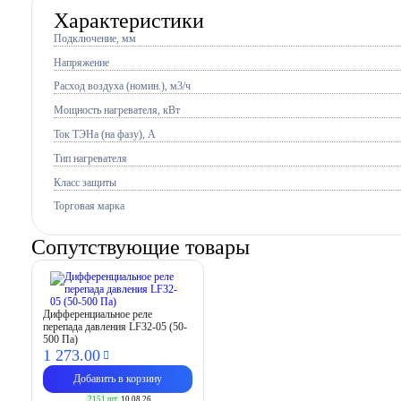
Характеристики
Подключение, мм
Напряжение
Расход воздуха (номин.), м3/ч
Мощность нагревателя, кВт
Ток ТЭНа (на фазу), А
Тип нагревателя
Класс защиты
Торговая марка
Сопутствующие товары
Дифференциальное реле
перепада давления LF32-05 (50-
500 Па)
1 273.
00
Добавить в корзину
2151 шт.
10.08.26