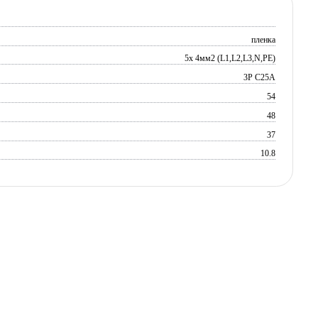
пленка
5х 4мм2 (L1,L2,L3,N,PE)
3P C25A
54
48
37
10.8