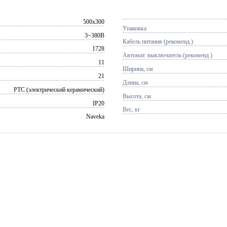
500x300
Упаковка
3~380В
Кабель питания (рекоменд.)
1728
Автомат. выключатель (рекоменд.)
11
Ширина, см
21
Длина, см
PTC (электрический керамический)
Высота, см
IP20
Вес, кг
Naveka