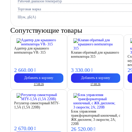
Рабочий диапазон температур
Торговая марка
Шум, дБ(А)
Сопутствующие товары
Адаптер для крышного
вентилятора VR- 315
Клапан обратный для крышного
вентилятора 315
Ст
шу
ве
2 660.
00
3 330.
00
2
Добавить в корзину
Добавить в корзину
17.08.26
17.08.26
Регулятор симисторный MTY-
1,5А (1,5А 220В)
Блок управления
трансформаторный кнопочный, с
ЖК дисплеем; 3 скорости; 2А;
220В
2 670.
00
26 520.
00