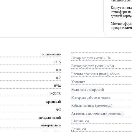
часовой стрел
Корпус изгота
атмосферным 
деталей корпу
Можно оформит
юридическими
опционально
Напор воздуха (макс.), Па
d315
Расход воздуха (макс.), м3/ч
0.9
Частота вращения (ном.), об/мин
0.2
Упаковка
IP54
Количество скоростей
1~220В
Материал рабочего колеса
крышный
Кабель питания (рекоменд.)
AC
Автомат. выключатель (рекоменд.)
металлический
Ширина, см
мотор-колесо
Длина, см