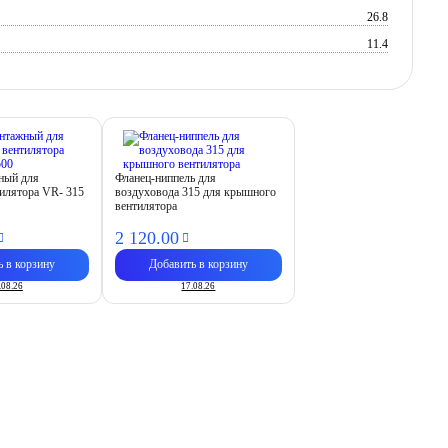
26.8
11.4
ный для
Фланец-ниппель для
илятора VR- 315
воздуховода 315 для крышного
вентилятора
2 120.
00
ь в корзину
Добавить в корзину
.08.26
17.08.26