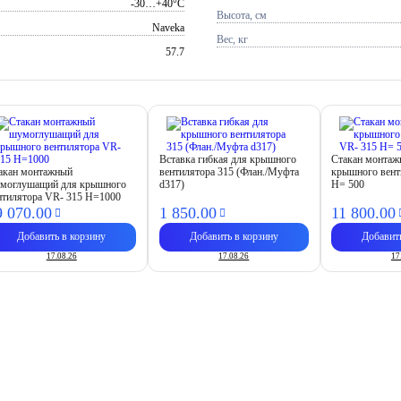
-30…+40°C
Высота, см
Naveka
Вес, кг
57.7
Вставка гибкая для крышного
Стакан монтаж
акан монтажный
вентилятора 315 (Флан./Муфта
крышного вент
моглушащий для крышного
d317)
H= 500
нтилятора VR- 315 H=1000
9 070.
00
1 850.
00
11 800.
00
Добавить в корзину
Добавить в корзину
Добавит
17.08.26
17.08.26
17