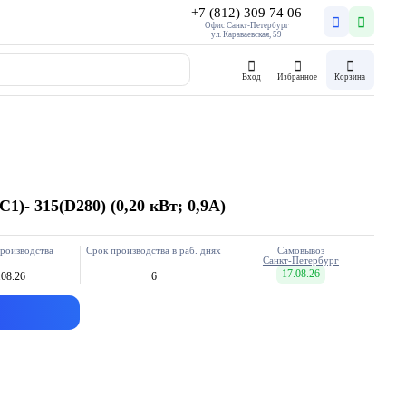
+7 (812) 309 74 06
Офис Санкт-Петербург
ул. Караваевская, 59
Вход
Избранное
Корзина
- 315(D280) (0,20 кВт; 0,9А)
роизводства
Срок производства в раб. днях
Самовывоз
Санкт-Петербург
17.08.26
.08.26
6