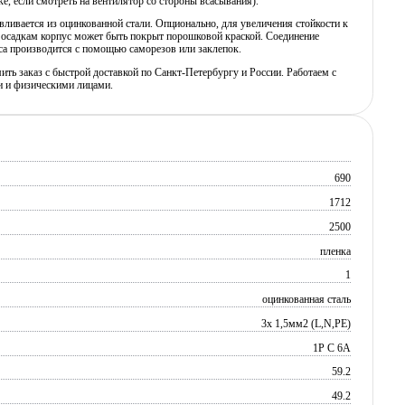
ке, если смотреть на вентилятор со стороны всасывания).
вливается из оцинкованной стали. Опционально, для увеличения стойкости к
осадкам корпус может быть покрыт порошковой краской. Соединение
са производится с помощью саморезов или заклепок.
ь заказ с быстрой доставкой по Санкт-Петербургу и России. Работаем с
 и физическими лицами.
690
1712
2500
пленка
1
оцинкованная сталь
3х 1,5мм2 (L,N,PE)
1P C 6A
59.2
49.2