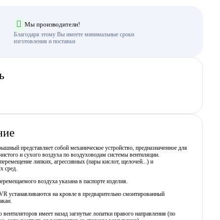
Мы производители!
Благодаря этому Вы имеете минимальные сроки
изготовления и поставки
ь
ние
ышный представляет собой механическое устройство, предназначенное для
истого и сухого воздуха по воздуховодам системы вентиляции.
еремещение липких, агрессивных (пары кислот, щелочей...) и
х сред.
еремещаемого воздуха указана в паспорте изделия.
VR устанавливаются на кровле в предварительно смонтированный
акан.
о вентиляторов имеет назад загнутые лопатки правого направления (по