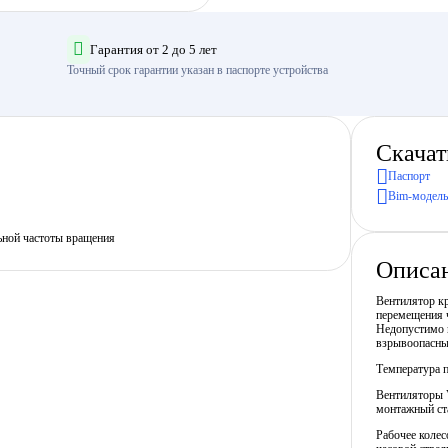
Гарантия от 2 до 5 лет
Точный срок гарантии указан в паспорте устройства
Скачат
Паспорт
Bim-модель
ьной частоты вращения
Описа
Вентилятор кр
перемещения ч
Недопустимо п
взрывоопасны
Температура п
Вентиляторы 
монтажный ст
Рабочее колес