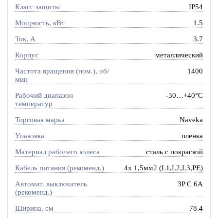
Класс защиты
IP54
Мощность, кВт
1.5
Ток, A
3.7
Корпус
металлический
Частота вращения (ном.), об/
1400
мин
Рабочий диапазон
-30…+40°C
температур
Торговая марка
Naveka
Упаковка
пленка
Материал рабочего колеса
сталь с покраской
Кабель питания (рекоменд.)
4х 1,5мм2 (L1,L2,L3,PE)
Автомат. выключатель
3P C 6A
(рекоменд.)
Ширина, см
78.4