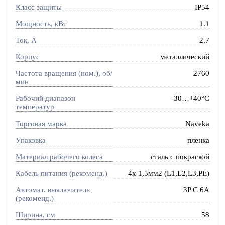
Класс защиты
IP54
Мощность, кВт
1.1
Ток, A
2.7
Корпус
металлический
Частота вращения (ном.), об/
2760
мин
Рабочий диапазон
-30…+40°C
температур
Торговая марка
Naveka
Упаковка
пленка
Материал рабочего колеса
сталь с покраской
Кабель питания (рекоменд.)
4х 1,5мм2 (L1,L2,L3,PE)
Автомат. выключатель
3P C 6A
(рекоменд.)
Ширина, см
58