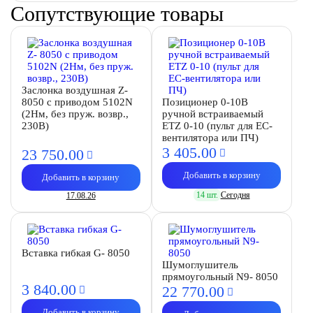
Сопутствующие товары
Заслонка воздушная Z-
8050 с приводом 5102N
Позиционер 0-10В
(2Нм, без пруж. возвр.,
ручной встраиваемый
230В)
ETZ 0-10 (пульт для EC-
вентилятора или ПЧ)
3 405.
00
23 750.
00
Добавить в корзину
Добавить в корзину
14 шт.
Сегодня
17.08.26
Вставка гибкая G- 8050
Шумоглушитель
прямоугольный N9- 8050
3 840.
00
22 770.
00
Добавить в корзину