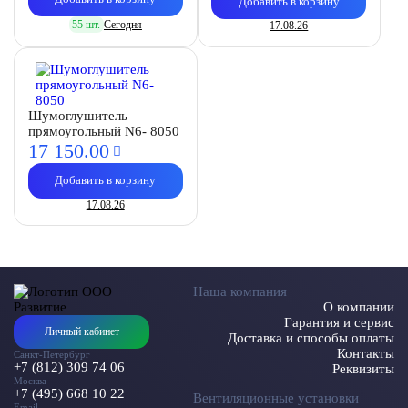
Добавить в корзину
55 шт.
Сегодня
17.08.26
Шумоглушитель
прямоугольный N6- 8050
17 150.
00
Добавить в корзину
17.08.26
Наша компания
О компании
Гарантия и сервис
Личный кабинет
Доставка и способы оплаты
Контакты
Санкт-Петербург
+7 (812) 309 74 06
Реквизиты
Москва
+7 (495) 668 10 22
Вентиляционные установки
Email