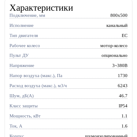
Характеристики
Подключение, мм
800x500
Исполнение
канальный
Тип двигателя
EC
Рабочее колесо
мотор-колесо
Пульт ДУ
опционально
Напряжение
3~380В
Напор воздуха (макс.), Па
1730
Расход воздуха (макс.), м3/ч
6243
Шум, дБ(А)
46.7
Класс защиты
IP54
Мощность, кВт
1.1
Ток, A
1.6
Корпус
шумоизолированный