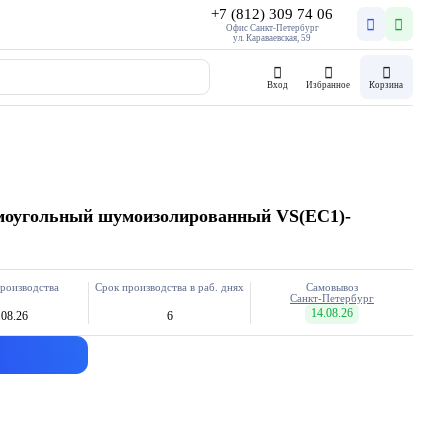
+7 (812) 309 74 06
Офис Санкт-Петербург
ул. Караваевская, 59
Вход
Избранное
Корзина
моугольный шумоизолированный VS(EC1)-
роизводства
Срок производства в раб. днях
Самовывоз
Санкт-Петербург
14.08.26
.08.26
6