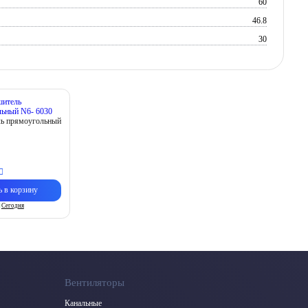
60
46.8
30
ь прямоугольный
ь в корзину
Сегодня
Вентиляторы
Канальные