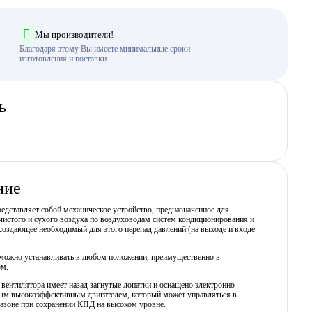
Мы производители!
Благодаря этому Вы имеете минимальные сроки
изготовления и поставки
ь
ние
едставляет собой механическое устройство, предназначенное для
истого и сухого воздуха по воздуховодам систем кондиционирования и
создающее необходимый для этого перепад давлений (на выходе и входе
можно устанавливать в любом положении, преимущественно в
ом.
вентилятора имеет назад загнутые лопатки и оснащено электронно-
м высокоэффективным двигателем, который может управляться в
азоне при сохранении КПД на высоком уровне.