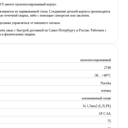
VS имеют шумоизолированный корпус.
вливается из оцинкованной стали. Соединение деталей корпуса производится
ю точечной сварки, либо с помощью саморезов или заклепок.
должны управляться от внешнего сигнала.
ь заказ с быстрой доставкой по Санкт-Петербургу и России. Работаем с
 и физическими лицами.
шумоизолированный
2740
-30…+40°C
Naveka
пленка
алюминиевый сплав
3х 1,5мм2 (L,N,PE)
1P C 6A
75