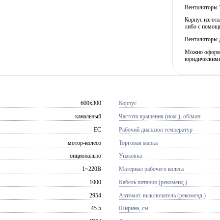
Вентиляторы 
Корпус изгота
либо с помощь
Вентиляторы 
Можно оформит
юридическими
600x300
Корпус
канальный
Частота вращения (ном.), об/мин
EC
Рабочий диапазон температур
мотор-колесо
Торговая марка
опционально
Упаковка
1~220В
Материал рабочего колеса
1000
Кабель питания (рекоменд.)
2954
Автомат. выключатель (рекоменд.)
45.5
Ширина, см