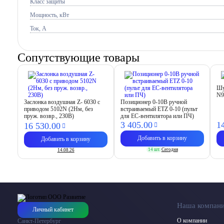
Класс защиты
Мощность, кВт
Ток, A
Сопутствующие товары
Шу
N9
Заслонка воздушная Z- 6030 с
Позиционер 0-10В ручной
приводом 5102N (2Нм, без
встраиваемый ETZ 0-10 (пульт
пруж. возвр., 230В)
для EC-вентилятора или ПЧ)
3 405.
00
1
16 530.
00
Добавить в корзину
Добавить в корзину
14 шт.
Сегодня
14.08.26
Наша компан
Личный кабинет
О компании
Санкт-Петербург