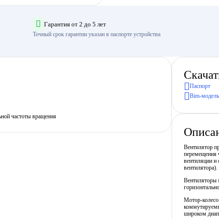
Гарантия от 2 до 5 лет
Точный срок гарантии указан в паспорте устройства
Скачат
Паспорт
Bim-модель
ьной частоты вращения
Описа
Вентилятор пр
перемещения ч
вентиляции и 
вентилятора).
Вентиляторы 
горизонтальн
Мотор-колесо 
коммутируемы
широком диап