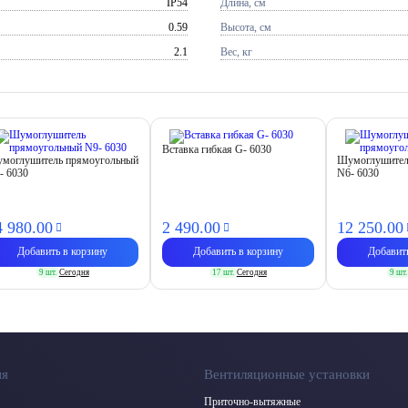
IP54
Длина, см
0.59
Высота, см
2.1
Вес, кг
Вставка гибкая G- 6030
моглушитель прямоугольный
Шумоглушител
- 6030
N6- 6030
4 980.
00
2 490.
00
12 250.
00
Добавить в корзину
Добавить в корзину
Добавит
9 шт.
Сегодня
17 шт.
Сегодня
9 шт.
ия
Вентиляционные установки
Приточно-вытяжные