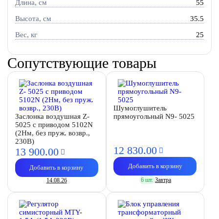
Длина, см
55
Высота, см
35.5
Вес, кг
25
Сопутствующие товары
Шумоглушитель
Заслонка воздушная Z-
прямоугольный N9- 5025
5025 с приводом 5102N
(2Нм, без пруж. возвр.,
230В)
12 830.
00
13 900.
00
Добавить в корзину
Добавить в корзину
6 шт.
Завтра
14.08.26