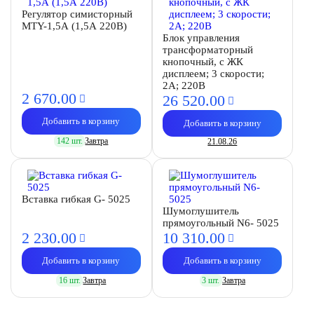
Регулятор симисторный
MTY-1,5А (1,5А 220В)
Блок управления
трансформаторный
кнопочный, с ЖК
дисплеем; 3 скорости;
2А; 220В
2 670.
00
26 520.
00
Добавить в корзину
Добавить в корзину
142 шт.
Завтра
21.08.26
Вставка гибкая G- 5025
Шумоглушитель
прямоугольный N6- 5025
2 230.
00
10 310.
00
Добавить в корзину
Добавить в корзину
16 шт.
Завтра
3 шт.
Завтра