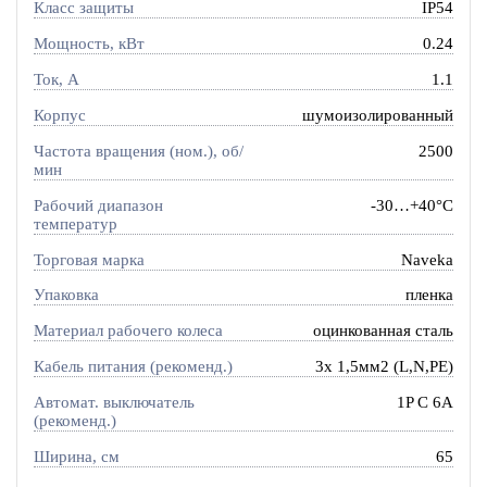
Класс защиты
IP54
Мощность, кВт
0.24
Ток, A
1.1
Корпус
шумоизолированный
Частота вращения (ном.), об/
2500
мин
Рабочий диапазон
-30…+40°C
температур
Торговая марка
Naveka
Упаковка
пленка
Материал рабочего колеса
оцинкованная сталь
Кабель питания (рекоменд.)
3х 1,5мм2 (L,N,PE)
Автомат. выключатель
1P C 6A
(рекоменд.)
Ширина, см
65