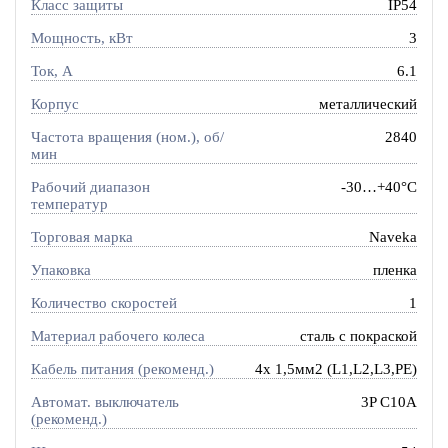
Класс защиты
IP54
Мощность, кВт
3
Ток, A
6.1
Корпус
металлический
Частота вращения (ном.), об/
2840
мин
Рабочий диапазон
-30…+40°C
температур
Торговая марка
Naveka
Упаковка
пленка
Количество скоростей
1
Материал рабочего колеса
сталь с покраской
Кабель питания (рекоменд.)
4х 1,5мм2 (L1,L2,L3,PE)
Автомат. выключатель
3P C10A
(рекоменд.)