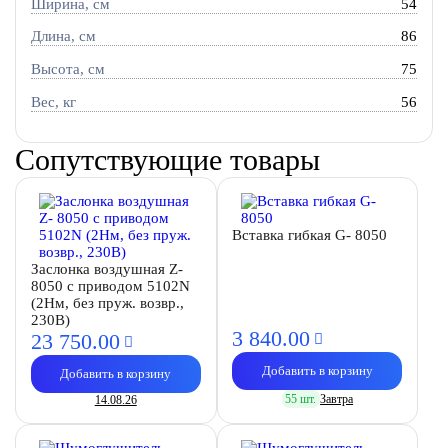
Ширина, см
54
Длина, см
86
Высота, см
75
Вес, кг
56
Сопутствующие товары
Вставка гибкая G- 8050
Заслонка воздушная Z-
8050 с приводом 5102N
(2Нм, без пруж. возвр.,
230В)
3 840.
00
23 750.
00
Добавить в корзину
Добавить в корзину
55 шт.
Завтра
14.08.26