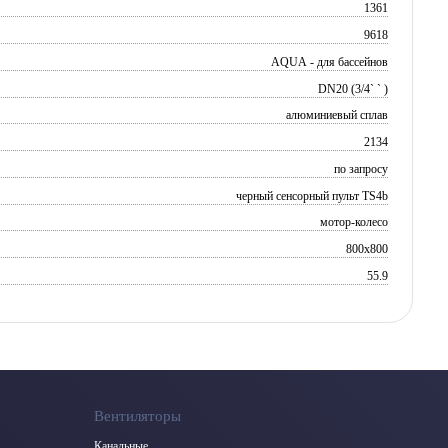
1361
9618
AQUA - для бассейнов
DN20 (3/4` ` )
алюминиевый сплав
2134
по запросу
черный сенсорный пульт TS4b
мотор-колесо
800x800
55.9
Вентиляторы
Канальные