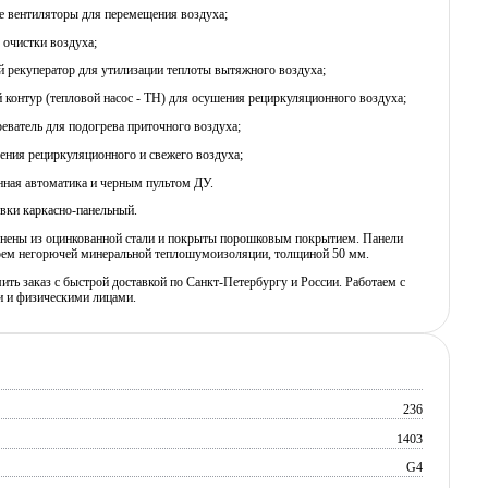
е вентиляторы для перемещения воздуха;
 очистки воздуха;
й рекуператор для утилизации теплоты вытяжного воздуха;
 контур (тепловой насос - ТН) для осушения рециркуляционного воздуха;
реватель для подогрева приточного воздуха;
ения рециркуляционного и свежего воздуха;
нная автоматика и черным пультом ДУ.
вки каркасно-панельный.
нены из оцинкованной стали и покрыты порошковым покрытием. Панели
оем негорючей минеральной теплошумоизоляции, толщиной 50 мм.
ь заказ с быстрой доставкой по Санкт-Петербургу и России. Работаем с
 и физическими лицами.
236
1403
G4