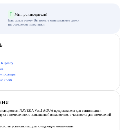
Мы производители!
Благодаря этому Вы имеете минимальные сроки
изготовления и поставки
ь
 к пульту
ма
онтроллера
е к wifi
ние
нтиляционная NAVEKA Vast1 AQUA предназначена для вентиляции и
духа в помещениях с повышенной влажностью, в частности, для помещений
й состав установки входят следующие компоненты: