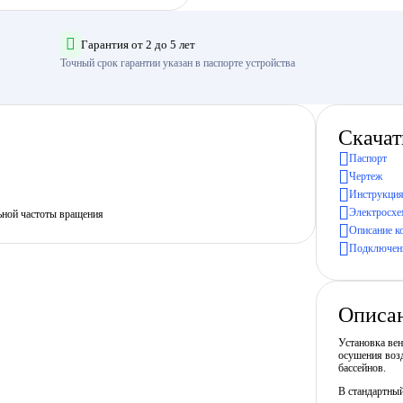
Гарантия от 2 до 5 лет
Точный срок гарантии указан в паспорте устройства
Скачат
Паспорт
Чертеж
Инструкция
Электросхе
ьной частоты вращения
Описание к
Подключени
Описа
Установка ве
осушения воз
бассейнов.
В стандартны