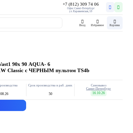
+7 (812) 309 74 06
Офис Санкт-Петербург
ул. Караваевская, 59
Вход
Избранное
Корзина
ast1 90х 90 AQUA- 6
N,W Classic с ЧЕРНЫМ пультом TS4b
роизводства
Срок производства в раб. днях
Самовывоз
Санкт-Петербург
16.10.26
.08.26
50