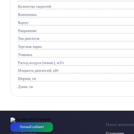
Количество скоростей
Компоновка
Корпус
Напряжение
Тип двигателя
Торговая марка
Упаковка
Расход воздуха (номин.), м3/ч
Мощность двигателей, кВт
Ширина, см
Длина, см
Наша компан
Личный кабинет
О компании
Санкт-Петербург