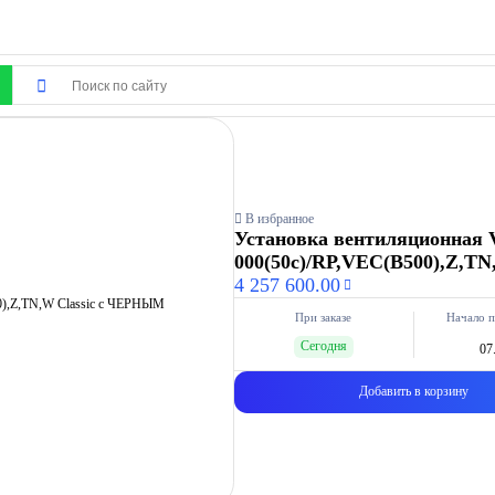
В избранное
Установка вентиляционная V
000(50с)/RP,VEC(B500),Z,T
4 257 600.00
При заказе
Начало п
Сегодня
07
Добавить в корзину