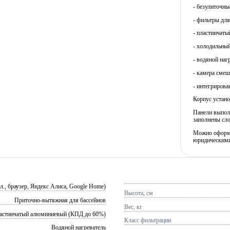
- безулиточны
- фильтры для
- пластинчаты
- холодильный
- водяной наг
- камера смеш
- интегрирова
Корпус устано
Панели выпол
заполнены сл
Можно оформит
юридическими
ел., браузер, Яндекс Алиса, Google Home)
Высота, см
Приточно-вытяжная для бассейнов
Вес, кг
астинчатый алюминиевый (КПД до 60%)
Класс фильтрации
Водяной нагреватель