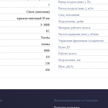
Напор воздуха (макс.), Па
7
Расход воздуха (макс.), м3/ч
Classic (напольная)
Спец. исполнение
каркасно-панельный 50 мм
Подключение, дюйм
3~380В
Материал рабочего колеса
EC
Частота вращения (ном.), об/мин
Naveka
Управление фреоновым охладителем
пленка
Пульт ДУ
6000
Рабочее колесо
8.6
Подключение, мм
136
Шум, дБ(А)
450
ия
Вентиляционные установки
Приточно-вытяжные