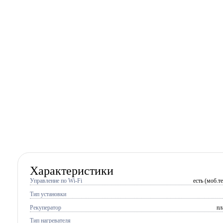
Характеристики
Управление по Wi-Fi
есть (моб.т
Тип установки
Рекуператор
пл
Тип нагревателя