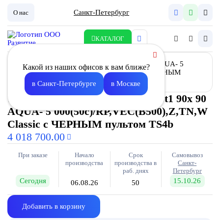
Санкт-Петербург
О нас
КАТАЛОГ
Какой из наших офисов к вам ближе?
в Санкт-Петербурге
в Москве
Установка вентиляционная Vast1 90х 90
AQUA- 5 000(50с)/RP,VEC(B500),Z,TN,W
Classic с ЧЕРНЫМ пультом TS4b
4 018 700.00
При заказе
Начало
Срок
Самовывоз
производства
производства в
Санкт-
раб. днях
Петербург
Сегодня
15.10.26
06.08.26
50
Добавить в корзину