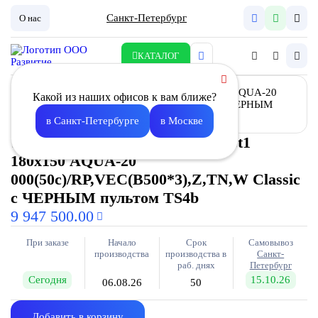
Санкт-Петербург
О нас
КАТАЛОГ
Какой из наших офисов к вам ближе?
в Санкт-Петербурге
в Москве
Установка вентиляционная Vast1
180х150 AQUA-20
000(50с)/RP,VEC(B500*3),Z,TN,W Classic
с ЧЕРНЫМ пультом TS4b
9 947 500.00
При заказе
Начало
Срок
Самовывоз
производства
производства в
Санкт-
раб. днях
Петербург
Сегодня
15.10.26
06.08.26
50
Добавить в корзину