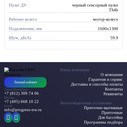
Пульт ДУ
черный сенсорный пульт
TS4b
Рабочее колесо
мотор-колесо
Подключение, мм
1600x1300
Шум, дБ(А)
59.9
Наша компания
О компании
Гарантия и сервис
Личный кабинет
Доставка и способы оплаты
Контакты
Санкт-Петербург
+7 (812) 309 74 06
Реквизиты
Москва
+7 (495) 668 10 22
Вентиляционные установки
Email
Приточно-вытяжные
info@progress-nw.ru
Приточные
Для бассейна
Программы подбора