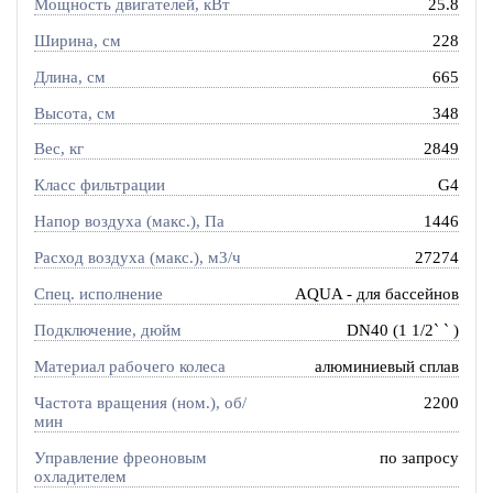
Мощность двигателей, кВт
25.8
Ширина, см
228
Длина, см
665
Высота, см
348
Вес, кг
2849
Класс фильтрации
G4
Напор воздуха (макс.), Па
1446
Расход воздуха (макс.), м3/ч
27274
Спец. исполнение
AQUA - для бассейнов
Подключение, дюйм
DN40 (1 1/2` ` )
Материал рабочего колеса
алюминиевый сплав
Частота вращения (ном.), об/
2200
мин
Управление фреоновым
по запросу
охладителем