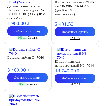
Фильтр карманный ФВК-
Датчик температуры
Л-698-398-120-9-G4/25
Наружного воздуха TS-
(для К-7040;
E01 NTC10k (3950) IP54
компактный)
(Z-скоба)
1 900.
00
2 491.
50
Добавить в корзину
Добавить в корзину
101 шт.
Сегодня
22.10.26
Вставка гибкая G- 7040
Шумоглушитель
прямоугольный N9- 7040
3 400.
00
18 740.
00
Добавить в корзину
Добавить в корзину
40 шт.
Сегодня
14.08.26