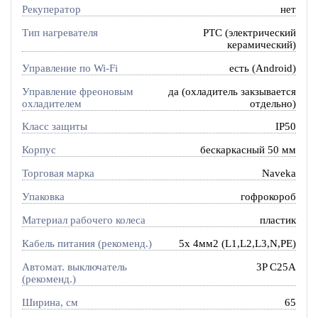
Рекуператор
нет
Тип нагревателя
PTC (электрический
керамический)
Управление по Wi-Fi
есть (Android)
Управление фреоновым
да (охладитель закзывается
охладителем
отдельно)
Класс защиты
IP50
Корпус
бескаркасный 50 мм
Торговая марка
Naveka
Упаковка
гофрокороб
Материал рабочего колеса
пластик
Кабель питания (рекоменд.)
5х 4мм2 (L1,L2,L3,N,PE)
Автомат. выключатель
3P C25A
(рекоменд.)
Ширина, см
65