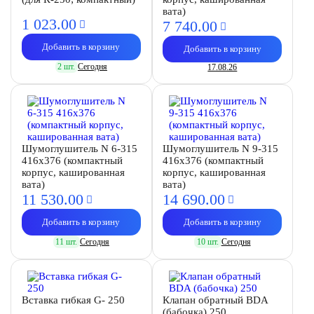
вата)
1 023.
00
7 740.
00
Добавить в корзину
Добавить в корзину
2 шт.
Сегодня
17.08.26
Шумоглушитель N 6-315
Шумоглушитель N 9-315
416х376 (компактный
416х376 (компактный
корпус, кашированная
корпус, кашированная
вата)
вата)
11 530.
00
14 690.
00
Добавить в корзину
Добавить в корзину
11 шт.
Сегодня
10 шт.
Сегодня
Вставка гибкая G- 250
Клапан обратный BDA
(бабочка) 250