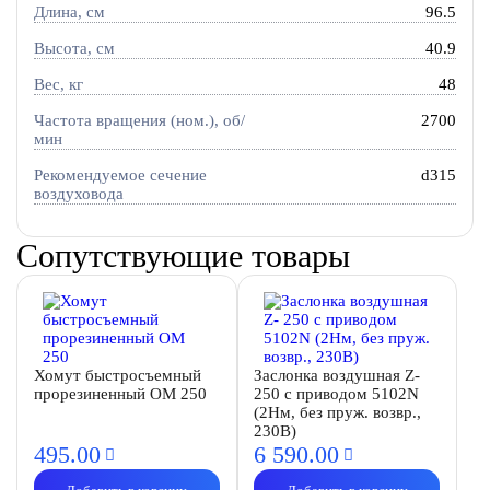
Длина, см
96.5
Высота, см
40.9
Вес, кг
48
Частота вращения (ном.), об/
2700
мин
Рекомендуемое сечение
d315
воздуховода
Сопутствующие товары
Хомут быстросъемный
Заслонка воздушная Z-
прорезиненный OM 250
250 с приводом 5102N
(2Нм, без пруж. возвр.,
230В)
495.
00
6 590.
00