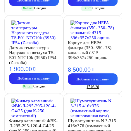
Добавить в корзину
Добавить в корзину
369 шт.
Сегодня
13 шт.
Сегодня
Корпус для HEPA
Датчик температуры
фильтра (350- 350- 78)
Наружного воздуха TS-
канальный d315
E01 NTC10k (3950) IP54
396х357х250 оцинк.
(Z-скоба)
1 900.
00
8 500.
00
Добавить в корзину
Добавить в корзину
97 шт.
Сегодня
17.08.26
Фильтр карманный ФВК-
Шумоглушитель N 3-315
Л-295-295-120-4-G4/25
416х376 (компактный
(для К-250; компактный)
корпус, кашированная