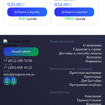
920.
00
854.
00
Добавить в корзину
Добавить в корзину
40 шт.
Сегодня
1589 шт.
Сегодня
Наша компания
О компании
Гарантия и сервис
Личный кабинет
Доставка и способы оплаты
Контакты
Санкт-Петербург
+7 (812) 309 74 06
Реквизиты
Москва
+7 (495) 668 10 22
Вентиляционные установки
Email
Приточно-вытяжные
info@progress-nw.ru
Приточные
Для бассейна
Программы подбора
Вентиляторы
Канальные
Прямоугольные
Крышные