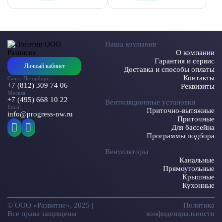
Наша компания
О компании
Гарантия и сервис
Личный кабинет
Доставка и способы оплаты
Контакты
Санкт-Петербург
+7 (812) 309 74 06
Реквизиты
Москва
+7 (495) 668 10 22
Вентиляционные установки
Email
Приточно-вытяжные
info@progress-nw.ru
Приточные
Для бассейна
Программы подбора
Вентиляторы
Канальные
Прямоугольные
Крышные
Кухонные
© ООО «Развитие», 2025 |
Политика
Все права защищены
конфиденциальности