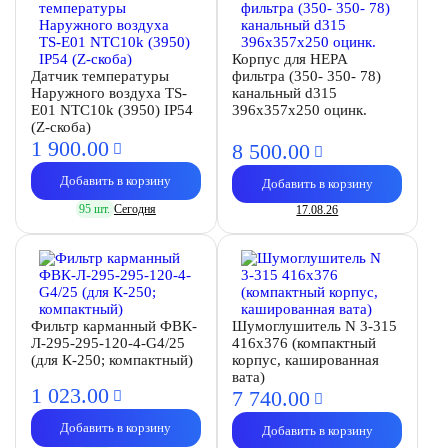
Корпус для HEPA
Датчик температуры
фильтра (350- 350- 78)
Наружного воздуха TS-
канальный d315
E01 NTC10k (3950) IP54
396х357х250 оцинк.
(Z-скоба)
1 900.
00
8 500.
00
Добавить в корзину
Добавить в корзину
95 шт.
Сегодня
17.08.26
Фильтр карманный ФВК-
Шумоглушитель N 3-315
Л-295-295-120-4-G4/25
416х376 (компактный
(для К-250; компактный)
корпус, кашированная
вата)
1 023.
00
7 740.
00
Добавить в корзину
Добавить в корзину