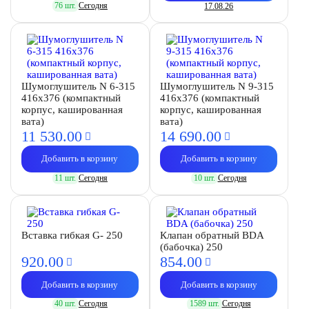
76 шт.
Сегодня
17.08.26
Шумоглушитель N 6-315
Шумоглушитель N 9-315
416х376 (компактный
416х376 (компактный
корпус, кашированная
корпус, кашированная
вата)
вата)
11 530.
00
14 690.
00
Добавить в корзину
Добавить в корзину
11 шт.
Сегодня
10 шт.
Сегодня
Вставка гибкая G- 250
Клапан обратный BDA
(бабочка) 250
920.
00
854.
00
Добавить в корзину
Добавить в корзину
40 шт.
Сегодня
1589 шт.
Сегодня