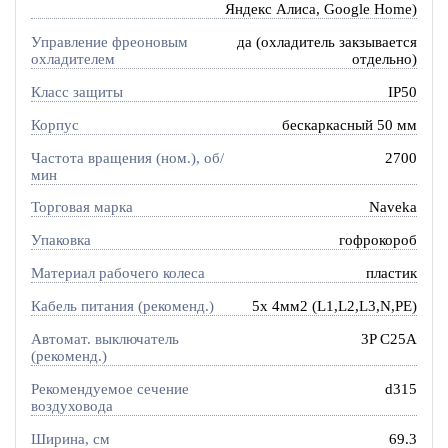
Яндекс Алиса, Google Home)
Управление фреоновым
да (охладитель закзывается
охладителем
отдельно)
Класс защиты
IP50
Корпус
бескаркасный 50 мм
Частота вращения (ном.), об/
2700
мин
Торговая марка
Naveka
Упаковка
гофрокороб
Материал рабочего колеса
пластик
Кабель питания (рекоменд.)
5х 4мм2 (L1,L2,L3,N,PE)
Автомат. выключатель
3P C25A
(рекоменд.)
Рекомендуемое сечение
d315
воздуховода
Ширина, см
69.3