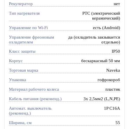
Рекуператор
нет
Тип нагревателя
PTC (электрический
керамический)
Управление по Wi-Fi
есть (Android)
Управление фреоновым
да (охладитель закзывается
охладителем
отдельно)
Класс защиты
IP50
Корпус
бескаркасный 50 мм
Торговая марка
Naveka
Упаковка
гофрокороб
Материал рабочего колеса
пластик
Кабель питания (рекоменд.)
3х 2,5мм2 (L,N,PE)
Автомат. выключатель
1P C16A
(рекоменд.)
Ширина, см
55