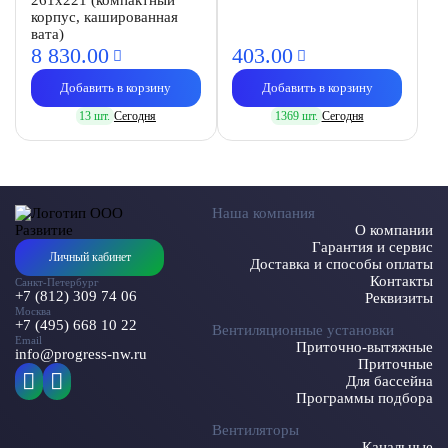
261х221 (компактный
корпус, кашированная
вата)
8 830.
00
403.
00
Добавить в корзину
Добавить в корзину
13 шт.
Сегодня
1369 шт.
Сегодня
Наша компания
О компании
Гарантия и сервис
Личный кабинет
Доставка и способы оплаты
Контакты
Санкт-Петербург
+7 (812) 309 74 06
Реквизиты
Москва
+7 (495) 668 10 22
Вентиляционные установки
Email
Приточно-вытяжные
info@progress-nw.ru
Приточные
Для бассейна
Программы подбора
Вентиляторы
Канальные