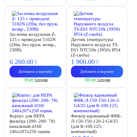
Заслонка воздушная Z-
125 с приводом 5102N
Датчик температуры
(2Нм, без пруж. возвр.,
Наружного воздуха TS-
230В)
E01 NTC10k (3950) IP54
(Z-скоба)
6 260.
00
1 900.
00
Добавить в корзину
Добавить в корзину
10 шт.
Сегодня
101 шт.
Сегодня
Корпус для HEPA
Фильтр карманный ФВК-
фильтра (200- 200- 78)
Л-150-150-120-2-G4/25
канальный d160
(для К-100,125;
246х207х250 оцинк.
компактный)