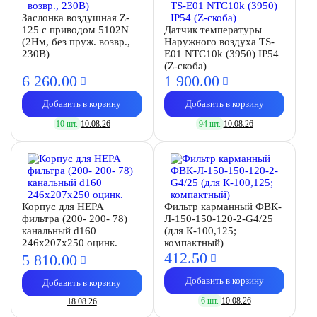
Заслонка воздушная Z-
125 с приводом 5102N
Датчик температуры
(2Нм, без пруж. возвр.,
Наружного воздуха TS-
230В)
E01 NTC10k (3950) IP54
(Z-скоба)
6 260.
00
1 900.
00
Добавить в корзину
Добавить в корзину
10 шт.
10.08.26
94 шт.
10.08.26
Корпус для HEPA
Фильтр карманный ФВК-
фильтра (200- 200- 78)
Л-150-150-120-2-G4/25
канальный d160
(для К-100,125;
246х207х250 оцинк.
компактный)
412.
50
5 810.
00
Добавить в корзину
Добавить в корзину
6 шт.
10.08.26
18.08.26