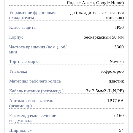
Яндекс Алиса, Google Home)
Управление фреоновым
да (охладитель закзывается
охладителем
отдельно)
Класс защиты
IP50
Корпус
бескаркасный 50 мм
Частота вращения (ном.), об/
3300
мин
Торговая марка
Naveka
Упаковка
гофрокороб
Материал рабочего колеса
пластик
Кабель питания (рекоменд.)
3х 2,5мм2 (L,N,PE)
Автомат. выключатель
1P C16A
(рекоменд.)
Рекомендуемое сечение
d160
воздуховода
Ширина, см
54