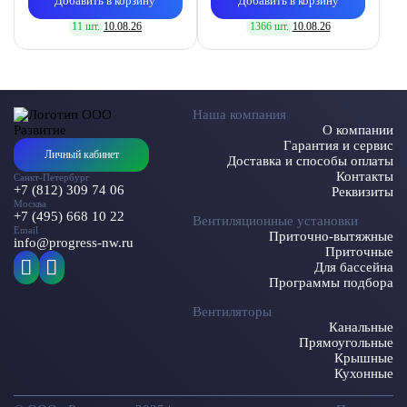
Добавить в корзину
Добавить в корзину
11 шт.
10.08.26
1366 шт.
10.08.26
Наша компания
О компании
Гарантия и сервис
Личный кабинет
Доставка и способы оплаты
Контакты
Санкт-Петербург
+7 (812) 309 74 06
Реквизиты
Москва
+7 (495) 668 10 22
Вентиляционные установки
Email
Приточно-вытяжные
info@progress-nw.ru
Приточные
Для бассейна
Программы подбора
Вентиляторы
Канальные
Прямоугольные
Крышные
Кухонные