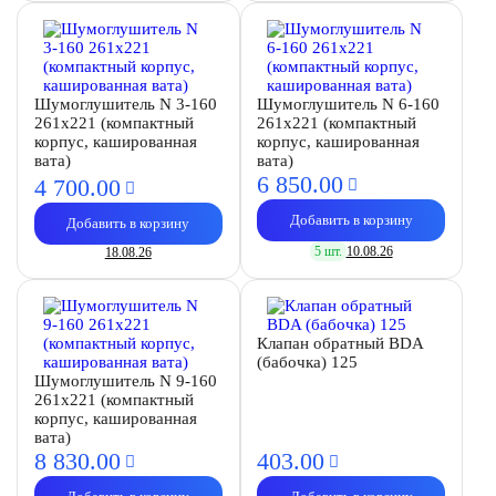
Шумоглушитель N 3-160
Шумоглушитель N 6-160
261х221 (компактный
261х221 (компактный
корпус, кашированная
корпус, кашированная
вата)
вата)
6 850.
00
4 700.
00
Добавить в корзину
Добавить в корзину
5 шт.
10.08.26
18.08.26
Клапан обратный BDA
(бабочка) 125
Шумоглушитель N 9-160
261х221 (компактный
корпус, кашированная
вата)
8 830.
00
403.
00