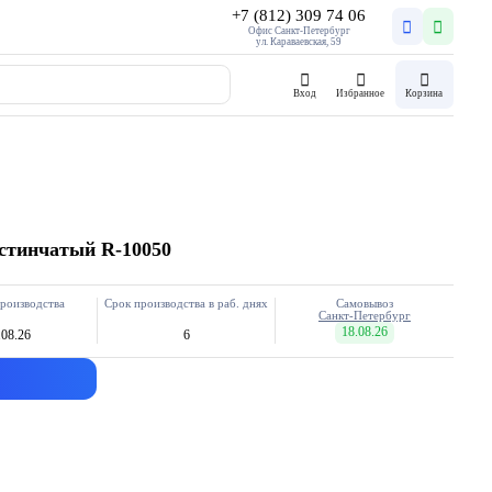
+7 (812) 309 74 06
Офис Санкт-Петербург
ул. Караваевская, 59
Вход
Избранное
Корзина
стинчатый R-10050
роизводства
Срок производства в раб. днях
Самовывоз
Санкт-Петербург
18.08.26
.08.26
6