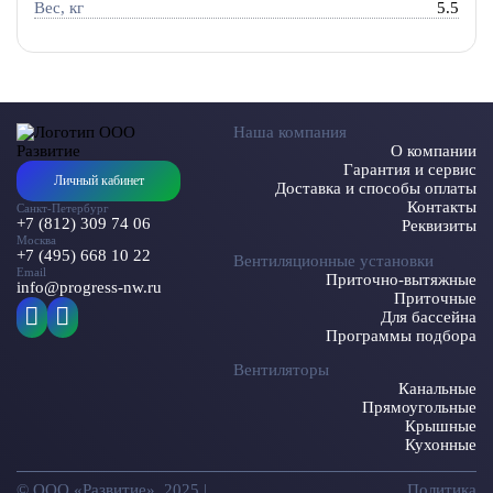
Вес, кг
5.5
Наша компания
О компании
Гарантия и сервис
Личный кабинет
Доставка и способы оплаты
Контакты
Санкт-Петербург
+7 (812) 309 74 06
Реквизиты
Москва
+7 (495) 668 10 22
Вентиляционные установки
Email
Приточно-вытяжные
info@progress-nw.ru
Приточные
Для бассейна
Программы подбора
Вентиляторы
Канальные
Прямоугольные
Крышные
Кухонные
© ООО «Развитие», 2025 |
Политика