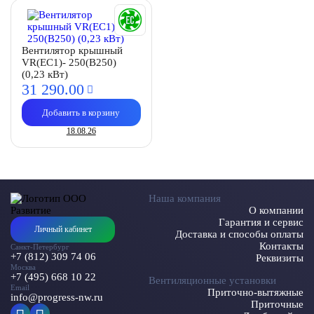
Вентилятор крышный
VR(EC1)- 250(B250)
(0,23 кВт)
31 290.
00
Добавить в корзину
18.08.26
Наша компания
О компании
Гарантия и сервис
Личный кабинет
Доставка и способы оплаты
Контакты
Санкт-Петербург
+7 (812) 309 74 06
Реквизиты
Москва
+7 (495) 668 10 22
Вентиляционные установки
Email
Приточно-вытяжные
info@progress-nw.ru
Приточные