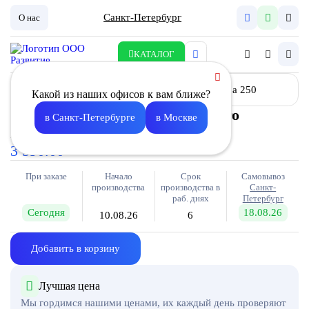
Санкт-Петербург
О нас
КАТАЛОГ
Какой из наших офисов к вам ближе?
Клапан обратный для крышного
в Санкт-Петербурге
в Москве
вентилятора 250
3 590.00
При заказе
Начало
Срок
Самовывоз
производства
производства в
Санкт-
раб. днях
Петербург
Сегодня
18.08.26
10.08.26
6
Добавить в корзину
Лучшая цена
Мы гордимся нашими ценами, их каждый день проверяют