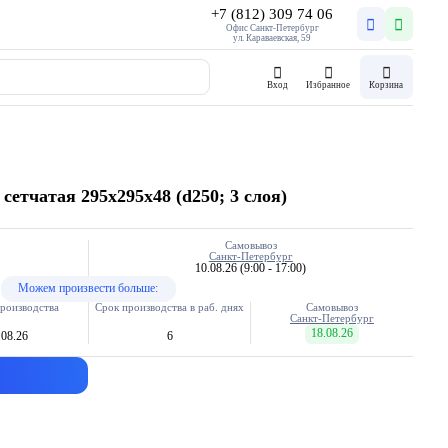
+7 (812) 309 74 06
Офис Санкт-Петербург
ул. Караваевская, 59
Вход
Избранное
Корзина
етчатая 295х295х48 (d250; 3 слоя)
Самовывоз
Санкт-Петербург
10.08.26
(9:00 - 17:00)
Можем произвести больше:
роизводства
Срок производства в раб. днях
Самовывоз
Санкт-Петербург
18.08.26
.08.26
6