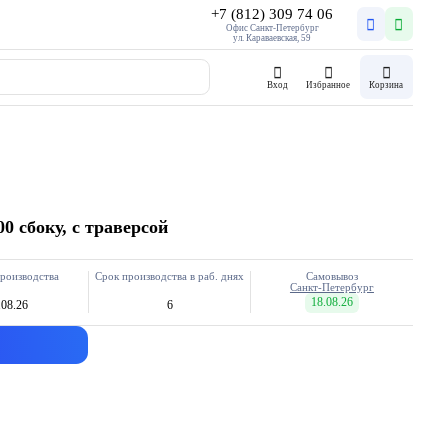
+7 (812) 309 74 06
Офис Санкт-Петербург
ул. Караваевская, 59
Вход
Избранное
Корзина
0 сбоку, с траверсой
роизводства
Срок производства в раб. днях
Самовывоз
Санкт-Петербург
18.08.26
.08.26
6