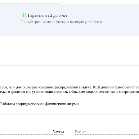
Гарантия от 2 до 5 лет
Точный срок гарантии указан в паспорте устройства
зора, но и для более равномерного распределения воздуха. КСД дополнительно могут 
ского давления могут изготавливаться как с боковым подключением так и с вертикаль
. Работаем с юридическими и физическими лицами.
Naveka
Вес, кг