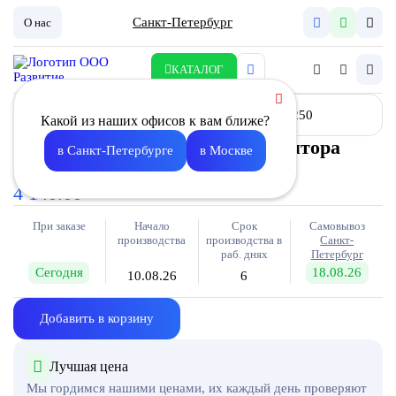
Санкт-Петербург
О нас
КАТАЛОГ
Какой из наших офисов к вам ближе?
Адаптер для крышного вентилятора
в Санкт-Петербурге
в Москве
VRA- 250
4 140.00
При заказе
Начало
Срок
Самовывоз
производства
производства в
Санкт-
раб. днях
Петербург
Сегодня
18.08.26
10.08.26
6
Добавить в корзину
Лучшая цена
Мы гордимся нашими ценами, их каждый день проверяют