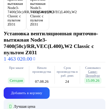
Установка вентиляционная приточно-
вытяжная Node3-
7400(50c)/RR,VEC(L400),W2 Classic с
пультом Z031
1 463 020.00
При заказе
Начало
Срок
Самовывоз
производства
производства в
Санкт-
раб. днях
Петербург
Сегодня
15.09.26
07.08.26
24
Добавить в корзину
Лучшая цена