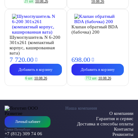
21 шт.
10.08.26
18.08.26
Клапан обратный BDA
(бабочка) 200
Шумоглушитель N 6-200
301х261 (компактный
корпус, кашированная
вата)
7 720.
00
698.
00
Добавить в корзину
Добавить в корзину
6 шт.
10.08.26
772 шт.
10.08.26
Наша компания
О компании
Гарантия и сервис
Личный кабинет
Доставка и способы оплаты
Контакты
Санкт-Петербург
+7 (812) 309 74 06
Реквизиты