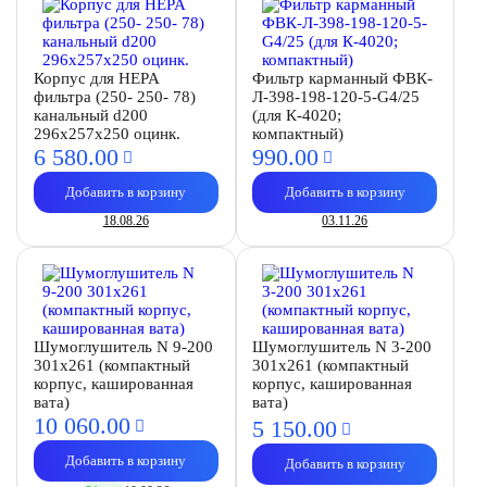
Корпус для HEPA
Фильтр карманный ФВК-
фильтра (250- 250- 78)
Л-398-198-120-5-G4/25
канальный d200
(для К-4020;
296х257х250 оцинк.
компактный)
6 580.
00
990.
00
Добавить в корзину
Добавить в корзину
18.08.26
03.11.26
Шумоглушитель N 9-200
Шумоглушитель N 3-200
301х261 (компактный
301х261 (компактный
корпус, кашированная
корпус, кашированная
вата)
вата)
10 060.
00
5 150.
00
Добавить в корзину
Добавить в корзину