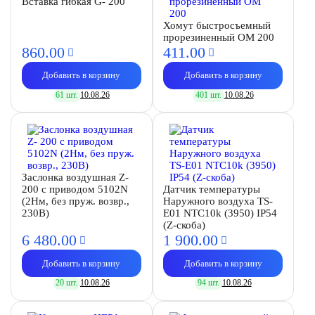
Вставка гибкая G- 200
Хомут быстросъемный
прорезиненный OM 200
860.
00
411.
00
Добавить в корзину
Добавить в корзину
61 шт.
10.08.26
401 шт.
10.08.26
Заслонка воздушная Z-
200 с приводом 5102N
Датчик температуры
(2Нм, без пруж. возвр.,
Наружного воздуха TS-
230В)
E01 NTC10k (3950) IP54
(Z-скоба)
6 480.
00
1 900.
00
Добавить в корзину
Добавить в корзину
20 шт.
10.08.26
94 шт.
10.08.26