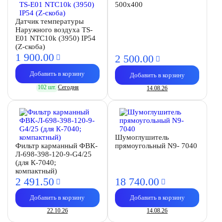
500x400
Датчик температуры
Наружного воздуха TS-
E01 NTC10k (3950) IP54
(Z-скоба)
1 900.
00
2 500.
00
Добавить в корзину
Добавить в корзину
102 шт.
Сегодня
14.08.26
Шумоглушитель
Фильтр карманный ФВК-
прямоугольный N9- 7040
Л-698-398-120-9-G4/25
(для К-7040;
компактный)
2 491.
50
18 740.
00
Добавить в корзину
Добавить в корзину
22.10.26
14.08.26