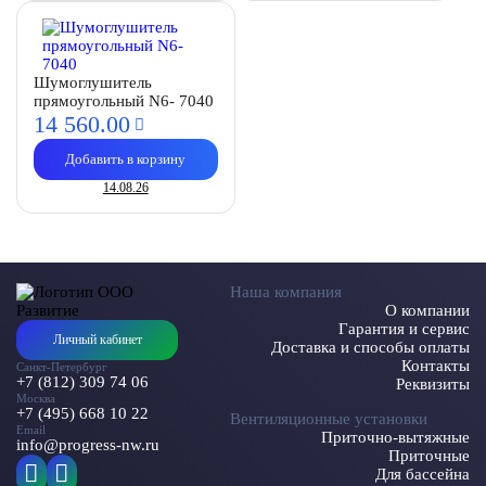
Шумоглушитель
прямоугольный N6- 7040
14 560.
00
Добавить в корзину
14.08.26
Наша компания
О компании
Гарантия и сервис
Личный кабинет
Доставка и способы оплаты
Контакты
Санкт-Петербург
+7 (812) 309 74 06
Реквизиты
Москва
+7 (495) 668 10 22
Вентиляционные установки
Email
Приточно-вытяжные
info@progress-nw.ru
Приточные
Для бассейна