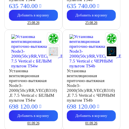
635 740.
00
635 740.
00
Добавить в корзину
Добавить в корзину
25.08.26
25.08.26
Установка
Установка
вентиляционная
вентиляционная
приточно-вытяжная
приточно-вытяжная
Node3-
Node3-
2000(50c)/RR,VEC(B310)
2000(50c)/RR,VEC(B310)
,E 7.5 Vertical с БЕЛЫМ
,E 7.5 Vertical с ЧЕРНЫМ
пультом TS4w
пультом TS4b
698 120.
00
698 120.
00
Добавить в корзину
Добавить в корзину
01.09.26
01.09.26