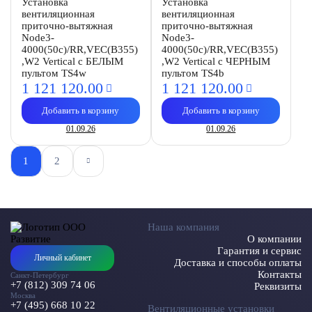
Установка
Установка
вентиляционная
вентиляционная
приточно-вытяжная
приточно-вытяжная
Node3-
Node3-
4000(50c)/RR,VEC(B355)
4000(50c)/RR,VEC(B355)
,W2 Vertical с БЕЛЫМ
,W2 Vertical с ЧЕРНЫМ
пультом TS4w
пультом TS4b
1 121 120.
00
1 121 120.
00
Добавить в корзину
Добавить в корзину
01.09.26
01.09.26
1
2
Наша компания
О компании
Гарантия и сервис
Личный кабинет
Доставка и способы оплаты
Контакты
Санкт-Петербург
+7 (812) 309 74 06
Реквизиты
Москва
+7 (495) 668 10 22
Вентиляционные установки