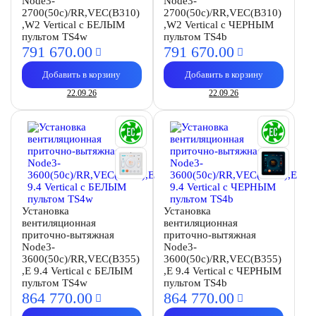
Node3-
Node3-
2700(50c)/RR,VEC(B310)
2700(50c)/RR,VEC(B310)
,W2 Vertical с БЕЛЫМ
,W2 Vertical с ЧЕРНЫМ
пультом TS4w
пультом TS4b
791 670.
00
791 670.
00
Добавить в корзину
Добавить в корзину
22.09.26
22.09.26
Установка
Установка
вентиляционная
вентиляционная
приточно-вытяжная
приточно-вытяжная
Node3-
Node3-
3600(50c)/RR,VEC(B355)
3600(50c)/RR,VEC(B355)
,E 9.4 Vertical с БЕЛЫМ
,E 9.4 Vertical с ЧЕРНЫМ
пультом TS4w
пультом TS4b
864 770.
00
864 770.
00