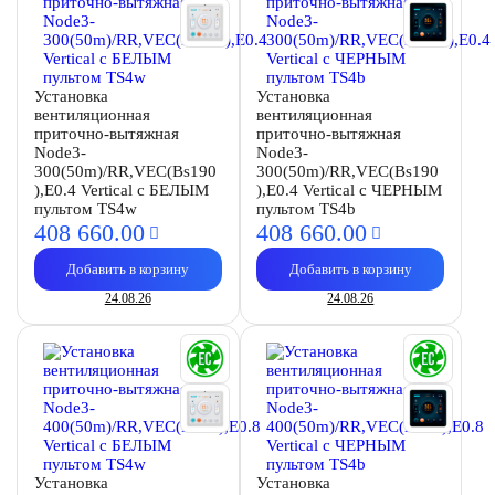
Установка
Установка
вентиляционная
вентиляционная
приточно-вытяжная
приточно-вытяжная
Node3-
Node3-
300(50m)/RR,VEC(Bs190
300(50m)/RR,VEC(Bs190
),E0.4 Vertical с БЕЛЫМ
),E0.4 Vertical с ЧЕРНЫМ
пультом TS4w
пультом TS4b
408 660.
00
408 660.
00
Добавить в корзину
Добавить в корзину
24.08.26
24.08.26
Установка
Установка