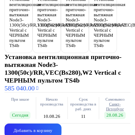
Установка вентиляционная приточно-
вытяжная Node3-
1300(50c)/RR,VEC(Bs280),W2 Vertical с
ЧЕРНЫМ пультом TS4b
585 040.00
При заказе
Начало
Срок
Самовывоз
производства
производства в
Санкт-
раб. днях
Петербург
Сегодня
28.08.26
10.08.26
11
Добавить в корзину