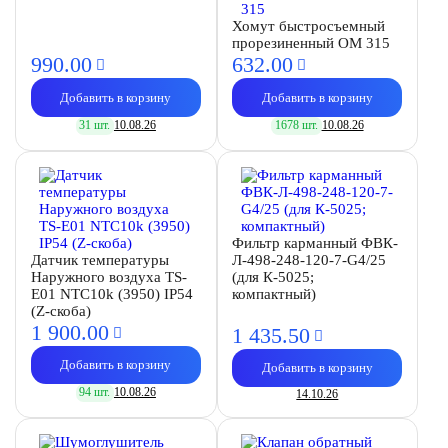
Хомут быстросъемный
прорезиненный OM 315
990.
00
632.
00
Добавить в корзину
Добавить в корзину
31 шт.
10.08.26
1678 шт.
10.08.26
Фильтр карманный ФВК-
Датчик температуры
Л-498-248-120-7-G4/25
Наружного воздуха TS-
(для К-5025;
E01 NTC10k (3950) IP54
компактный)
(Z-скоба)
1 900.
00
1 435.
50
Добавить в корзину
Добавить в корзину
94 шт.
10.08.26
14.10.26