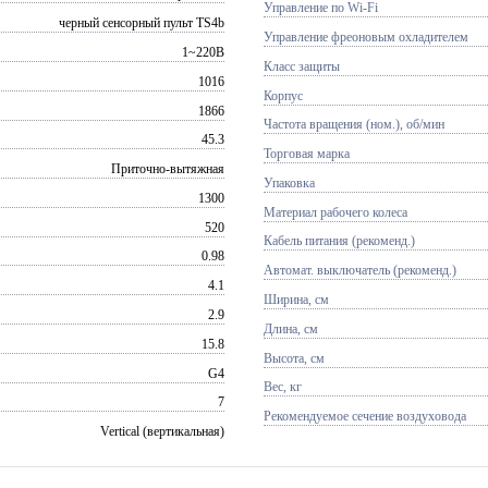
Управление по Wi-Fi
черный сенсорный пульт TS4b
Управление фреоновым охладителем
1~220В
Класс защиты
1016
Корпус
1866
Частота вращения (ном.), об/мин
45.3
Торговая марка
Приточно-вытяжная
Упаковка
1300
Материал рабочего колеса
520
Кабель питания (рекоменд.)
0.98
Автомат. выключатель (рекоменд.)
4.1
Ширина, см
2.9
Длина, см
15.8
Высота, см
G4
Вес, кг
7
Рекомендуемое сечение воздуховода
Vertical (вертикальная)