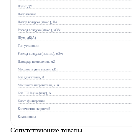
Пульт ДУ
Напряжение
Напор воздуха (макс.), Па
Расход воздуха (макс.), м3/ч
Шум, дБ(А)
Тип установки
Расход воздуха (номин.), м3/ч
Площадь помещения, м2
Мощность двигателей, кВт
Ток двигателей, А
Мощность нагревателя, кВт
Ток ТЭНа (на фазу), А
Класс фильтрации
Количество скоростей
Компоновка
Сопутствующие товары