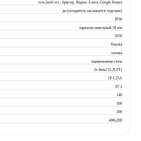
есть (моб.тел., браузер, Яндекс Алиса, Google Home)
да (охладитель закзывается отдельно)
IP50
каркасно-панельный 50 мм
2650
Naveka
пленка
оцинкованная сталь
3х 4мм2 (L,N,PE)
1P C25A
87.2
140
109
200
400x200