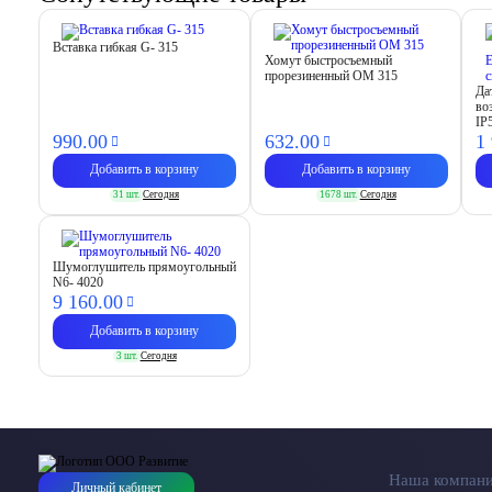
Вставка гибкая G- 315
Хомут быстросъемный
прорезиненный OM 315
Да
во
IP
990.
00
632.
00
1
Добавить в корзину
Добавить в корзину
31 шт.
Сегодня
1678 шт.
Сегодня
Шумоглушитель прямоугольный
N6- 4020
9 160.
00
Добавить в корзину
3 шт.
Сегодня
Наша компан
Личный кабинет