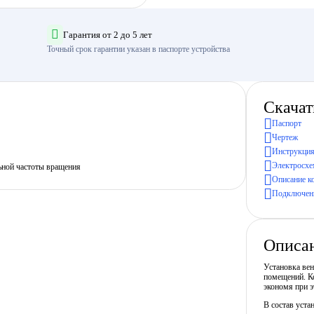
Гарантия от 2 до 5 лет
Точный срок гарантии указан в паспорте устройства
Скачат
Паспорт
Чертеж
Инструкция
Электросхе
ьной частоты вращения
Описание к
Подключени
Описа
Установка ве
помещений. Ко
экономя при э
В состав уста