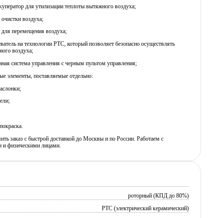
куператор для утилизации теплоты вытяжного воздуха;
 очистки воздуха;
 для перемещения воздуха;
еватель на технологии PTC, который позволяет безопасно осуществлять
ного воздуха;
нная система управления с черным пультом управления;
ые элементы, поставляемые отдельно:
аслонки;
ели;
покраска.
ь заказ с быстрой доставкой до Москвы и по России. Работаем с
 и физическими лицами.
роторный (КПД до 80%)
PTC (электрический керамический)