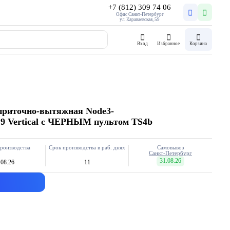
+7 (812) 309 74 06
Офис Санкт-Петербург
ул. Караваевская, 59
Вход
Избранное
Корзина
приточно-вытяжная Node3-
.9 Vertical с ЧЕРНЫМ пультом TS4b
роизводства
Срок производства в раб. днях
Самовывоз
Санкт-Петербург
31.08.26
.08.26
11