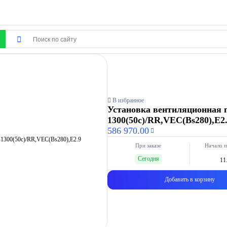
В избранное
Установка вентиляционная 
1300(50c)/RR,VEC(Bs280),E2
586 970.00
При заказе
Начало п
Сегодня
11
Добавить в корзину