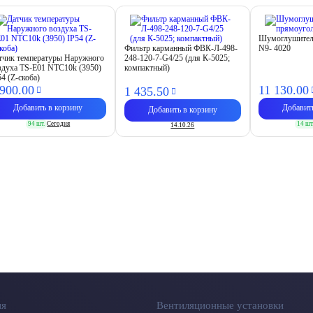
Шумоглушител
Фильтр карманный ФВК-Л-498-
N9- 4020
тчик температуры Наружного
248-120-7-G4/25 (для К-5025;
здуха TS-E01 NTC10k (3950)
компактный)
54 (Z-скоба)
 900.
00
11 130.
00
1 435.
50
Добавить в корзину
Добавит
Добавить в корзину
94 шт.
Сегодня
14 шт
14.10.26
ия
Вентиляционные установки