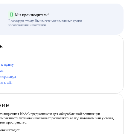
Мы производители!
Благодаря этому Вы имеете минимальные сроки
изготовления и поставки
ь
 к пульту
ма
онтроллера
е к wifi
ние
нтиляционная Node3 предназначена для общеобменной вентиляции
мпактность установки позволяет располагать её под потолком или у стены,
том пространство.
новки входит: