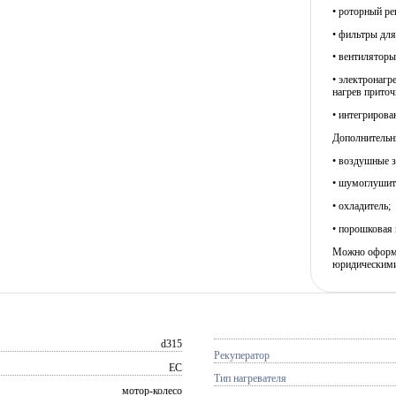
• роторный ре
• фильтры для
• вентиляторы
• электронагр
нагрев приточ
• интегрирова
Дополнительн
• воздушные з
• шумоглушит
• охладитель;
• порошковая 
Можно оформит
юридическими
d315
Рекуператор
EC
Тип нагревателя
мотор-колесо