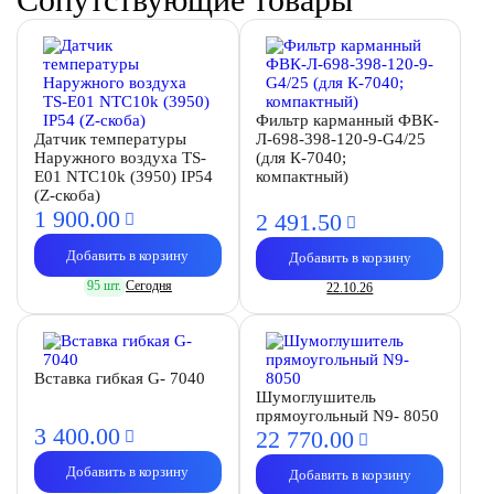
Фильтр карманный ФВК-
Датчик температуры
Л-698-398-120-9-G4/25
Наружного воздуха TS-
(для К-7040;
E01 NTC10k (3950) IP54
компактный)
(Z-скоба)
1 900.
00
2 491.
50
Добавить в корзину
Добавить в корзину
95 шт.
Сегодня
22.10.26
Вставка гибкая G- 7040
Шумоглушитель
прямоугольный N9- 8050
3 400.
00
22 770.
00
Добавить в корзину
Добавить в корзину