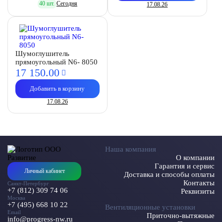
40 шт.
Сегодня
17.08.26
Шумоглушитель
прямоугольный N6- 8050
17 150.
00
Добавить в корзину
17.08.26
Наша компания
О компании
Гарантия и сервис
Личный кабинет
Доставка и способы оплаты
Контакты
Санкт-Петербург
+7 (812) 309 74 06
Реквизиты
Москва
+7 (495) 668 10 22
Вентиляционные установки
Email
Приточно-вытяжные
info@progress-nw.ru