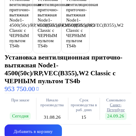
Установка вентиляционная приточно-
вытяжная Node1-
4500(50c)/RP,VEC(B355),W2 Classic с
ЧЕРНЫМ пультом TS4b
953 750.00
При заказе
Начало
Срок
Самовывоз
производства
производства в
Санкт-
раб. днях
Петербург
Сегодня
24.09.26
31.08.26
15
Добавить в корзину