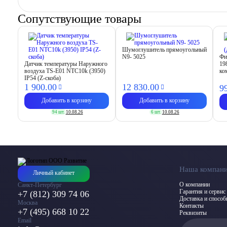
Сопутствующие товары
Шумоглушитель прямоугольный
N9- 5025
Фи
Датчик температуры Наружного
19
воздуха TS-E01 NTC10k (3950)
ко
IP54 (Z-скоба)
1 900.
00
12 830.
00
9
Добавить в корзину
Добавить в корзину
94 шт.
10.08.26
6 шт.
10.08.26
Наша компан
Личный кабинет
О компании
Санкт-Петербург
Гарантия и сервис
+7 (812) 309 74 06
Доставка и спосо
Москва
Контакты
+7 (495) 668 10 22
Реквизиты
Email