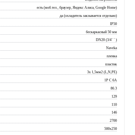
есть (моб.тел., браузер, Яндекс Алиса, Google Home)
да (охладитель закзывается отдельно)
IP50
бескаркасный 50 мм
DN20 (3/4` ` )
Naveka
пленка
пластик
3х 1,5мм2 (L,N,PE)
1P C 6A
86.3
129
110
146
2700
500x250