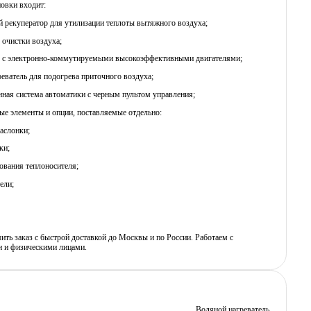
новки входит:
й рекуператор для утилизации теплоты вытяжного воздуха;
 очистки воздуха;
ы c электронно-коммутируемыми высокоэффективными двигателями;
реватель для подогрева приточного воздуха;
нная система автоматики с черным пультом управления;
е элементы и опции, поставляемые отдельно:
аслонки;
ки;
рования теплоносителя;
ели;
ь заказ с быстрой доставкой до Москвы и по России. Работаем с
 и физическими лицами.
Водяной нагреватель