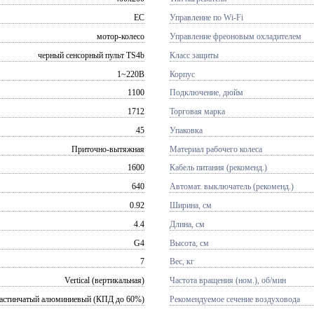
EC
Управление по Wi-Fi
мотор-колесо
Управление фреоновым охладителем
черный сенсорный пульт TS4b
Класс защиты
1~220В
Корпус
1100
Подключение, дюйм
1712
Торговая марка
45
Упаковка
Приточно-вытяжная
Материал рабочего колеса
1600
Кабель питания (рекоменд.)
640
Автомат. выключатель (рекоменд.)
0.92
Ширина, см
4.4
Длина, см
G4
Высота, см
7
Вес, кг
Vertical (вертикальная)
Частота вращения (ном.), об/мин
астинчатый алюминиевый (КПД до 60%)
Рекомендуемое сечение воздуховода