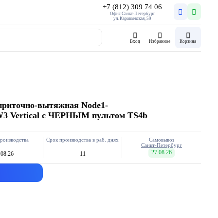
+7 (812) 309 74 06
Офис Санкт-Петербург
ул. Караваевская, 59
Вход
Избранное
Корзина
приточно-вытяжная Node1-
W3 Vertical с ЧЕРНЫМ пультом TS4b
роизводства
Срок производства в раб. днях
Самовывоз
Санкт-Петербург
27.08.26
.08.26
11