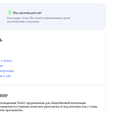
Мы производители!
Благодаря этому Вы имеете минимальные сроки
изготовления и поставки
ь
 к пульту
ма
онтроллера
е к wifi
ние
нтиляционная Node1 предназначена для общеобменной вентиляции
мпактность установки позволяет располагать её под потолком или у стены,
том пространство.