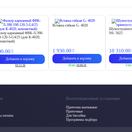
Вставка гибкая G- 4020
Шумоглушител
льтр карманный ФВК-Л-398-
N6- 5025
8-120-5-G4/25 (для К-4020;
мпактный)
1 930.
00
10 310.
00
90.
00
Добавить в корзину
Добавит
Добавить в корзину
28 шт.
10.08.26
3 шт.
03.11.26
ия
Вентиляционные установки
Приточно-вытяжные
Приточные
бы оплаты
Для бассейна
Программы подбора