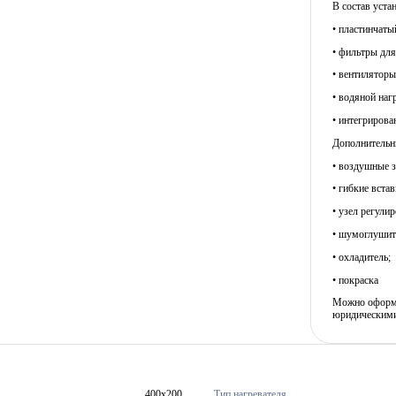
В состав уста
• пластинчаты
• фильтры для
• вентилятор
• водяной наг
• интегрирова
Дополнительны
• воздушные з
• гибкие встав
• узел регули
• шумоглушит
• охладитель;
• покраска
Можно оформит
юридическими
400x200
Тип нагревателя