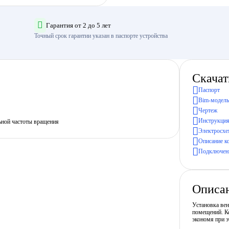
Гарантия от 2 до 5 лет
Точный срок гарантии указан в паспорте устройства
Скачат
Паспорт
Bim-модель
Чертеж
Инструкция
ьной частоты вращения
Электросхе
Описание к
Подключени
Описа
Установка ве
помещений. Ко
экономя при э