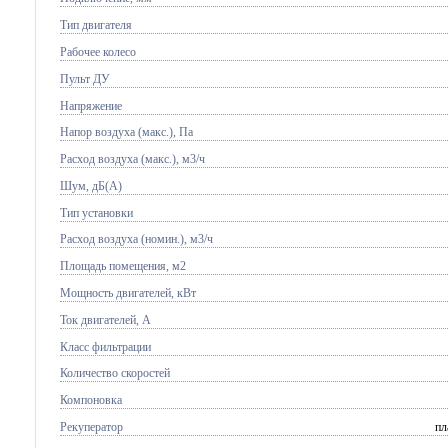
Тип двигателя
Рабочее колесо
Пульт ДУ
Напряжение
Напор воздуха (макс.), Па
Расход воздуха (макс.), м3/ч
Шум, дБ(А)
Тип установки
Расход воздуха (номин.), м3/ч
Площадь помещения, м2
Мощность двигателей, кВт
Ток двигателей, А
Класс фильтрации
Количество скоростей
Компоновка
Рекуператор
пл