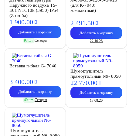
Датчик температуры
Л-698-398-120-9-G4/25
Наружного воздуха TS-
(для К-7040;
E01 NTC10k (3950) IP54
компактный)
(Z-скоба)
1 900.
00
2 491.
50
Добавить в корзину
Добавить в корзину
97 шт.
Сегодня
22.10.26
Вставка гибкая G- 7040
Шумоглушитель
прямоугольный N9- 8050
3 400.
00
22 770.
00
Добавить в корзину
Добавить в корзину
40 шт.
Сегодня
17.08.26
Шумоглушитель
прямоугольный N6- 8050