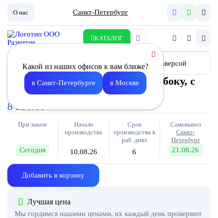
Санкт-Петербург
О нас
КАТАЛОГ
Какой из наших офисов к вам ближе?
Камера для DV-1 600х600 d250 сбоку, с
в Санкт-Петербурге
в Москве
траверсой
8 330.00
При заказе
Начало
Срок
Самовывоз
производства
производства в
Санкт-
раб. днях
Петербург
Сегодня
21.08.26
10.08.26
6
Добавить в корзину
Лучшая цена
Мы гордимся нашими ценами, их каждый день проверяют