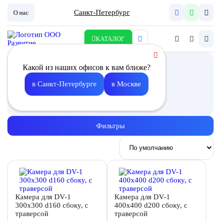
Санкт-Петербург
О нас
КАТАЛОГ
Камера статического
Какой из наших офисов к вам ближе?
давления
в Санкт-Петербурге
в Москве
Описание
Фильтры
Камера для DV-1
Камера для DV-1
300х300 d160 сбоку, с
400х400 d200 сбоку, с
траверсой
траверсой