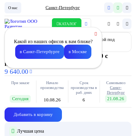
Санкт-Петербург
О нас
КАТАЛОГ
Какой из наших офисов к вам ближе?
в Санкт-Петербурге
в Москве
Заслонка воздушная Z- 400х 400 с
площадкой под привод
9 640.00
При заказе
Начало
Срок
Самовывоз
производства
производства в
Санкт-
раб. днях
Петербург
Сегодня
21.08.26
10.08.26
6
Добавить в корзину
Лучшая цена