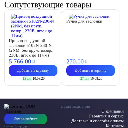
Сопутствующие товары
Ручка для заслонки
Привод воздушной
заслонки 5102N-230-N
(2NM, без пруж. возвр.,
230В, шток до 11мм)
5 766.
00
270.
00
Добавить в корзину
Добавить в корзину
15 шт.
10.08.26
27 шт.
10.08.26
Наша компания
О компании
Гарантия и сервис
Личный кабинет
Доставка и способы оплаты
Контакты
Санкт-Петербург