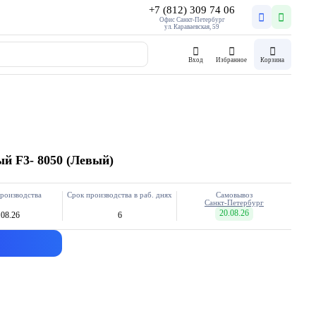
+7 (812) 309 74 06
Офис Санкт-Петербург
ул. Караваевская, 59
Вход
Избранное
Корзина
й F3- 8050 (Левый)
роизводства
Срок производства в раб. днях
Самовывоз
Санкт-Петербург
20.08.26
.08.26
6