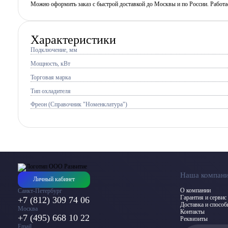
Можно оформить заказ с быстрой доставкой до Москвы и по России. Работ
Характеристики
Подключение, мм
Мощность, кВт
Торговая марка
Тип охладителя
Фреон (Справочник "Номенклатура")
Наша компан
Личный кабинет
О компании
Санкт-Петербург
Гарантия и сервис
+7 (812) 309 74 06
Доставка и спосо
Москва
Контакты
+7 (495) 668 10 22
Реквизиты
Email