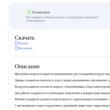
Лучшая цена
Мы гордимся нашими ценами, их каждый день проверяют
сотни клиентов
Скачать
Паспорт
Bim-модель
Описание
Фреоновые воздухоохладители предназначены для охлаждения воздуха поср
Данные охладители относятся к классу медно-алюминиевых пластинчатых т
Воздухоохладитель состоит из корпуса, теплообменника, блока каплеотделит
Для работы охладителя его необходимо подключить к компрессорно-конден
Монтаж охладителя должен осуществляться в горизонтальном положении с у
Слив конденсата следует подключить к дренажной линии через гидрозатвор (