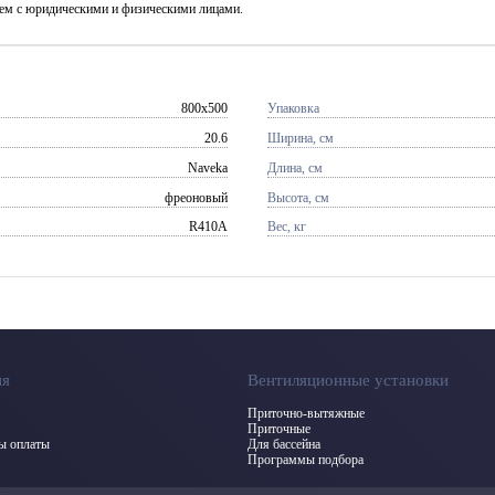
аем с юридическими и физическими лицами.
800x500
Упаковка
20.6
Ширина, см
Naveka
Длина, см
фреоновый
Высота, см
R410A
Вес, кг
ия
Вентиляционные установки
Приточно-вытяжные
Приточные
бы оплаты
Для бассейна
Программы подбора