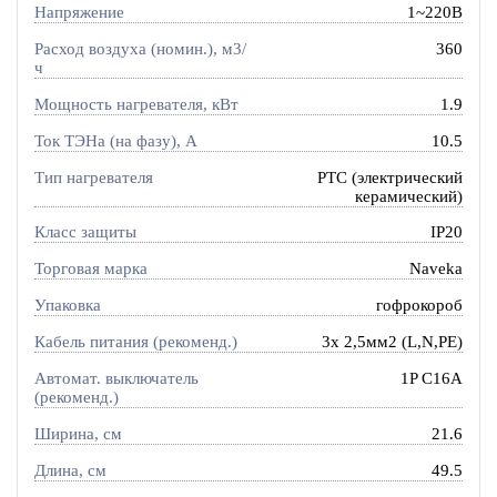
Напряжение
1~220В
Расход воздуха (номин.), м3/
360
ч
Мощность нагревателя, кВт
1.9
Ток ТЭНа (на фазу), А
10.5
Тип нагревателя
PTC (электрический
керамический)
Класс защиты
IP20
Торговая марка
Naveka
Упаковка
гофрокороб
Кабель питания (рекоменд.)
3х 2,5мм2 (L,N,PE)
Автомат. выключатель
1P C16A
(рекоменд.)
Ширина, см
21.6
Длина, см
49.5