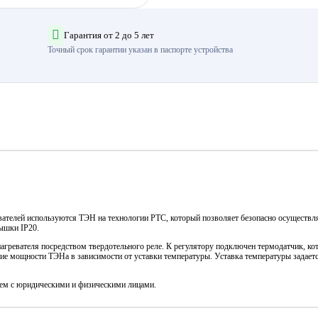
Гарантия от 2 до 5 лет
Точный срок гарантии указан в паспорте устройства
ревателей используются ТЭН на технологии PTC, который позволяет безопасно осуществл
ышки IP20.
агревателя посредством твердотельного реле. К регулятору подключен термодатчик, ко
ние мощности ТЭНа в зависимости от уставки температуры. Уставка температуры задает
аем с юридическими и физическими лицами.