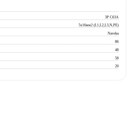
3P C63A
5х16мм2 (L1,L2,L3,N,PE)
Naveka
86
48
58
20