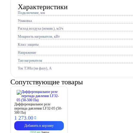
Характеристики
Подключение, мм
Упаковка
Расход воздуха (номин.), м3/ч
Мощность нагревателя, кВт
Класс защиты
Напряжение
Тип нагревателя
Ток ТЭНа (на фазу), А
Сопутствующие товары
Дифференциальное реле
перепада давления LF32-05 (50-
500 Па)
1 273.
00
Добавить в корзину
2151 шт.
Завтра