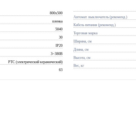
800x500
Автомат. выключатель (рекоменд.)
пленка
Кабель питания (рекоменд.)
5040
Торговая марка
30
Ширина, см
IP20
Длина, см
3~380В
Высота, см
PTC (электрический керамический)
Вес, кг
63