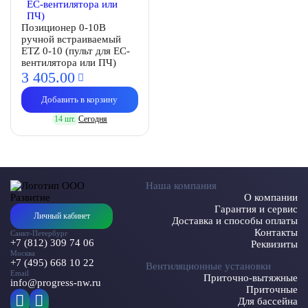
Позиционер 0-10В
ручной встраиваемый
ETZ 0-10 (пульт для EC-
вентилятора или ПЧ)
3 405.
00
Добавить в корзину
14 шт.
Сегодня
Наша компания
О компании
Гарантия и сервис
Личный кабинет
Доставка и способы оплаты
Контакты
Санкт-Петербург
+7 (812) 309 74 06
Реквизиты
Москва
+7 (495) 668 10 22
Вентиляционные установки
Email
Приточно-вытяжные
info@progress-nw.ru
Приточные
Для бассейна