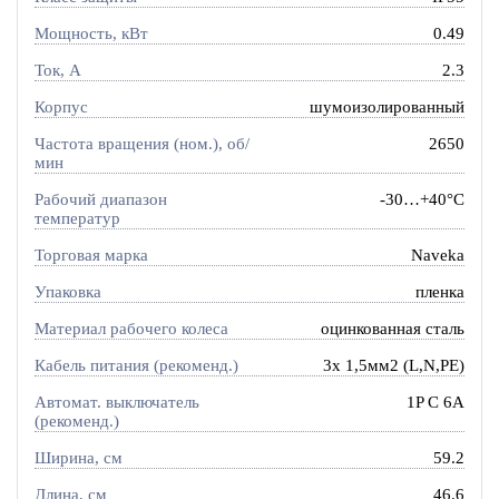
Мощность, кВт
0.49
Ток, A
2.3
Корпус
шумоизолированный
Частота вращения (ном.), об/
2650
мин
Рабочий диапазон
-30…+40°C
температур
Торговая марка
Naveka
Упаковка
пленка
Материал рабочего колеса
оцинкованная сталь
Кабель питания (рекоменд.)
3х 1,5мм2 (L,N,PE)
Автомат. выключатель
1P C 6A
(рекоменд.)
Ширина, см
59.2
Длина, см
46.6