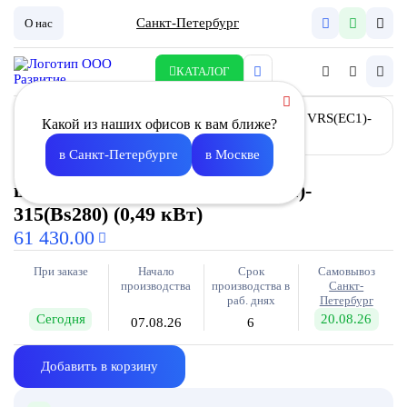
Санкт-Петербург
О нас
КАТАЛОГ
Какой из наших офисов к вам ближе?
в Санкт-Петербурге
в Москве
Вентилятор крышный
шумоизолированный VRS(EC1)-
315(Bs280) (0,49 кВт)
61 430.00
При заказе
Начало
Срок
Самовывоз
производства
производства в
Санкт-
раб. днях
Петербург
Сегодня
20.08.26
07.08.26
6
Добавить в корзину