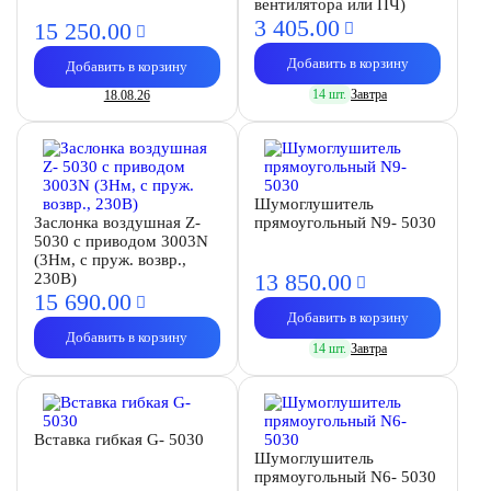
вентилятора или ПЧ)
3 405.
00
15 250.
00
Добавить в корзину
Добавить в корзину
14 шт.
Завтра
18.08.26
Шумоглушитель
Заслонка воздушная Z-
прямоугольный N9- 5030
5030 с приводом 3003N
(3Нм, c пруж. возвр.,
13 850.
00
230В)
15 690.
00
Добавить в корзину
Добавить в корзину
14 шт.
Завтра
Вставка гибкая G- 5030
Шумоглушитель
прямоугольный N6- 5030