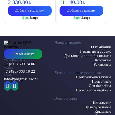
2 330.
00
11 140.
00
Добавить в корзину
Добавить в корзину
8 шт.
Завтра
8 шт.
Завтра
Наша компания
О компании
Гарантия и сервис
Личный кабинет
Доставка и способы оплаты
Контакты
Санкт-Петербург
+7 (812) 309 74 06
Реквизиты
Москва
+7 (495) 668 10 22
Вентиляционные установки
Email
Приточно-вытяжные
info@progress-nw.ru
Приточные
Для бассейна
Программы подбора
Вентиляторы
Канальные
Прямоугольные
Крышные