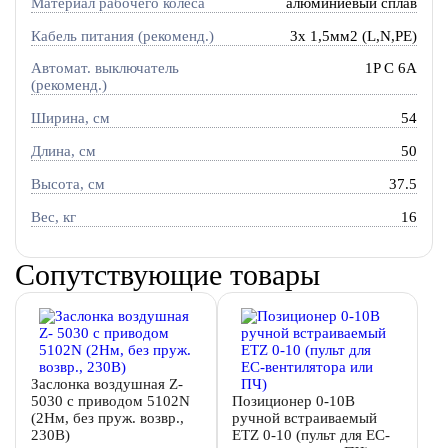
Материал рабочего колеса
алюминиевый сплав
Кабель питания (рекоменд.)
3х 1,5мм2 (L,N,PE)
Автомат. выключатель
1P C 6A
(рекоменд.)
Ширина, см
54
Длина, см
50
Высота, см
37.5
Вес, кг
16
Сопутствующие товары
Заслонка воздушная Z-
5030 с приводом 5102N
Позиционер 0-10В
(2Нм, без пруж. возвр.,
ручной встраиваемый
230В)
ETZ 0-10 (пульт для EC-