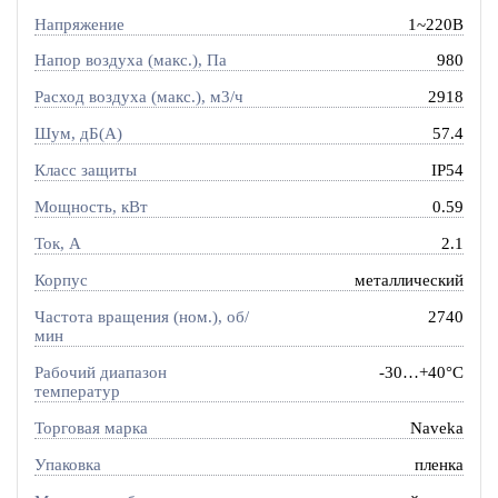
Напряжение
1~220В
Напор воздуха (макс.), Па
980
Расход воздуха (макс.), м3/ч
2918
Шум, дБ(А)
57.4
Класс защиты
IP54
Мощность, кВт
0.59
Ток, A
2.1
Корпус
металлический
Частота вращения (ном.), об/
2740
мин
Рабочий диапазон
-30…+40°C
температур
Торговая марка
Naveka
Упаковка
пленка