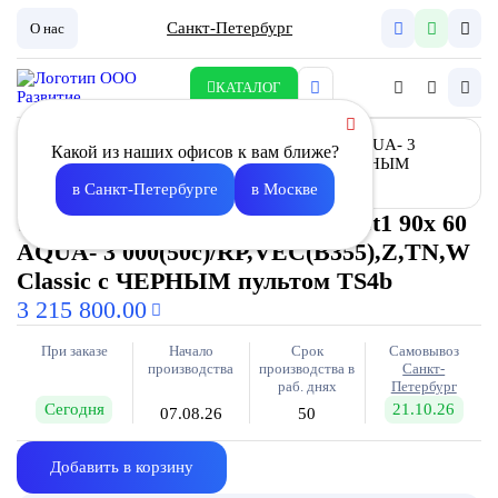
Санкт-Петербург
О нас
КАТАЛОГ
Какой из наших офисов к вам ближе?
в Санкт-Петербурге
в Москве
Установка вентиляционная Vast1 90х 60
AQUA- 3 000(50с)/RP,VEC(B355),Z,TN,W
Classic с ЧЕРНЫМ пультом TS4b
3 215 800.00
При заказе
Начало
Срок
Самовывоз
производства
производства в
Санкт-
раб. днях
Петербург
Сегодня
21.10.26
07.08.26
50
Добавить в корзину