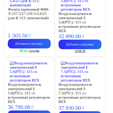
Фильтр карманный ФВК-
Л-337-337-120-5-G4/25
Воздухонагреватель
(для К-315; компактный)
электрический E
3.8(PTC)- 315 со
встроенным регулятором
REX
1 303.
50
32 890.
00
Добавить в корзину
Добавить в корзину
86 шт.
Сегодня
14.08.26
Воздухонагреватель
Воздухонагреватель
электрический E
электрический E
5.6(PTC)- 315 со
7.5(PTC)- 315 со
встроенным регулятором
встроенным регулятором
REX
REX
36 790.
00
37 930.
00