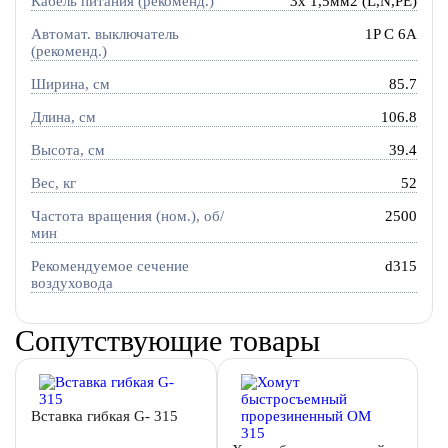
Кабель питания (рекоменд.)
3х 1,5мм2 (L,N,PE)
Автомат. выключатель
1P C 6A
(рекоменд.)
Ширина, см
85.7
Длина, см
106.8
Высота, см
39.4
Вес, кг
52
Частота вращения (ном.), об/
2500
мин
Рекомендуемое сечение
d315
воздуховода
Сопутствующие товары
Вставка гибкая G- 315