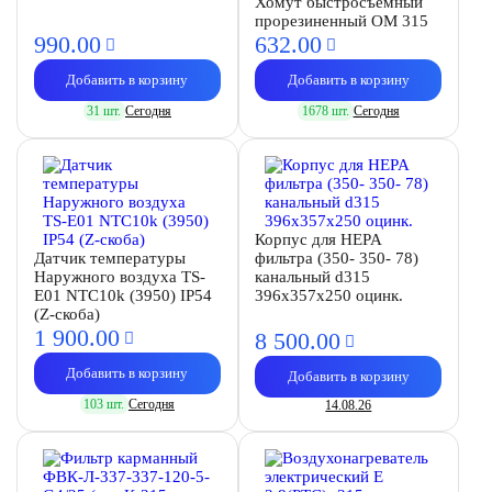
Хомут быстросъемный
прорезиненный OM 315
990.
00
632.
00
Добавить в корзину
Добавить в корзину
31 шт.
Сегодня
1678 шт.
Сегодня
Корпус для HEPA
Датчик температуры
фильтра (350- 350- 78)
Наружного воздуха TS-
канальный d315
E01 NTC10k (3950) IP54
396х357х250 оцинк.
(Z-скоба)
1 900.
00
8 500.
00
Добавить в корзину
Добавить в корзину
103 шт.
Сегодня
14.08.26