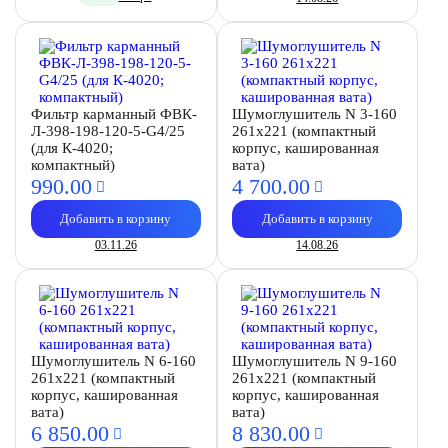
Фильтр карманный ФВК-
Шумоглушитель N 3-160
Л-398-198-120-5-G4/25
261х221 (компактный
(для К-4020;
корпус, кашированная
компактный)
вата)
990.
00
4 700.
00
Добавить в корзину
Добавить в корзину
03.11.26
14.08.26
Шумоглушитель N 6-160
Шумоглушитель N 9-160
261х221 (компактный
261х221 (компактный
корпус, кашированная
корпус, кашированная
вата)
вата)
6 850.
00
8 830.
00