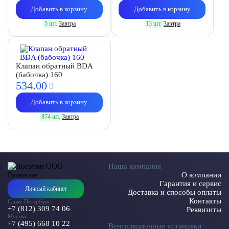
Добавить в корзину
Добавить в корзину
5 шт.
Завтра
13 шт.
Завтра
Клапан обратный BDA
(бабочка) 160
534.
00
Добавить в корзину
874 шт.
Завтра
Наша компания
О компании
Гарантия и сервис
Личный кабинет
Доставка и способы оплаты
Контакты
Санкт-Петербург
+7 (812) 309 74 06
Реквизиты
Москва
+7 (495) 668 10 22
Вентиляционные установки