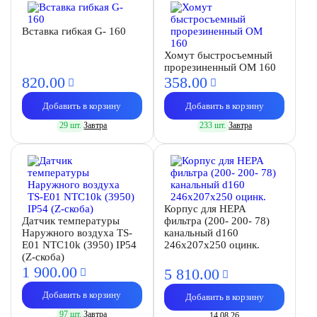
Вставка гибкая G- 160
Хомут быстросъемный
прорезиненный OM 160
820.
00
358.
00
Добавить в корзину
Добавить в корзину
29 шт.
Завтра
233 шт.
Завтра
Корпус для HEPA
Датчик температуры
фильтра (200- 200- 78)
Наружного воздуха TS-
канальный d160
E01 NTC10k (3950) IP54
246х207х250 оцинк.
(Z-скоба)
1 900.
00
5 810.
00
Добавить в корзину
Добавить в корзину
97 шт.
Завтра
14.08.26