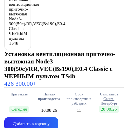
Установка вентиляционная приточно-
вытяжная Node3-
300(50c)/RR,VEC(Bs190),E0.4 Classic с
ЧЕРНЫМ пультом TS4b
426 300.00
При заказе
Начало
Срок
Самовывоз
производства
производства в
Санкт-
раб. днях
Петербург
Сегодня
28.08.26
10.08.26
11
Добавить в корзину