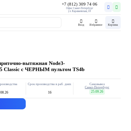
+7 (812) 309 74 06
Офис Санкт-Петербург
ул. Караваевская, 59
Вход
Избранное
Корзина
приточно-вытяжная Node3-
.5 Classic с ЧЕРНЫМ пультом TS4b
роизводства
Срок производства в раб. днях
Самовывоз
Санкт-Петербург
25.09.26
.08.26
16