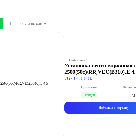
В избранное
Установка вентиляционная 
2500(50c)/RR,VEC(B310),E 4
767 050.00
При заказе
Начало п
Сегодня
31
Добавить в корзину