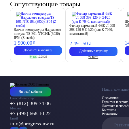
Сопутствующие товары
Шу
Фильтр карманный ФВК-Л-698-
N9
Датчик температуры Наружного
398-120-9-G4/25 (для К-7040;
воздуха TS-E01 NTC10k (3950)
компактный)
IP54 (Z-скоба)
1 900.
00
1
2 491.
50
Добавить в корзину
Добавить в корзину
94 шт.
10.08.26
22.10.26
Наша компан
Личный кабинет
О компании
Санкт-Петербург
Гарантия и сервис
+7 (812) 309 74 06
Доставка и спосо
Москва
Контакты
+7 (495) 668 10 22
Реквизиты
Email
info@progress-nw.ru
Развит