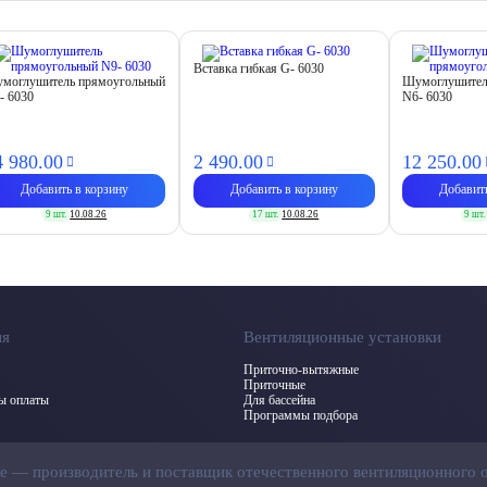
Вставка гибкая G- 6030
моглушитель прямоугольный
Шумоглушител
- 6030
N6- 6030
4 980.
00
2 490.
00
12 250.
00
Добавить в корзину
Добавить в корзину
Добавит
9 шт.
10.08.26
17 шт.
10.08.26
9 шт.
ия
Вентиляционные установки
Приточно-вытяжные
Приточные
бы оплаты
Для бассейна
Программы подбора
ие — производитель и поставщик отечественного вентиляционного 