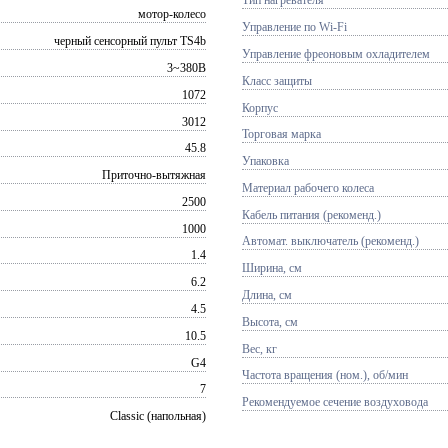
Тип нагревателя
мотор-колесо
Управление по Wi-Fi
черный сенсорный пульт TS4b
Управление фреоновым охладителем
3~380В
Класс защиты
1072
Корпус
3012
Торговая марка
45.8
Упаковка
Приточно-вытяжная
Материал рабочего колеса
2500
Кабель питания (рекоменд.)
1000
Автомат. выключатель (рекоменд.)
1.4
Ширина, см
6.2
Длина, см
4.5
Высота, см
10.5
Вес, кг
G4
Частота вращения (ном.), об/мин
7
Рекомендуемое сечение воздуховода
Classic (напольная)