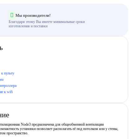
Мы производители!
Благодаря этому Вы имеете минимальные сроки
изготовления и поставки
ь
 к пульту
ма
онтроллера
е к wifi
ние
нтиляционная Node3 предназначена для общеобменной вентиляции
мпактность установки позволяет располагать её под потолком или у стены,
том пространство.