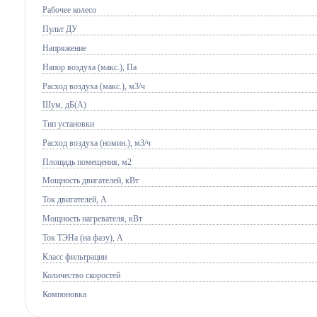
Рабочее колесо
Пульт ДУ
Напряжение
Напор воздуха (макс.), Па
Расход воздуха (макс.), м3/ч
Шум, дБ(А)
Тип установки
Расход воздуха (номин.), м3/ч
Площадь помещения, м2
Мощность двигателей, кВт
Ток двигателей, А
Мощность нагревателя, кВт
Ток ТЭНа (на фазу), А
Класс фильтрации
Количество скоростей
Компоновка