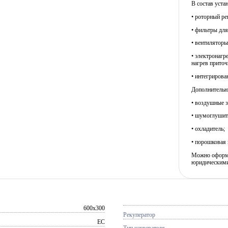
В состав уста
• роторный ре
• фильтры для
• вентиляторы
• электронагр
нагрев приточ
• интегрирова
Дополнительн
• воздушные з
• шумоглушит
• охладитель;
• порошковая 
Можно оформит
юридическими
600x300
Рекуператор
EC