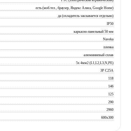
PTC (электрический керамический)
есть (моб.тел., браузер, Яндекс Алиса, Google Home)
да (охладитель закзывается отдельно)
IP50
каркасно-панельный 50 мм
Naveka
пленка
алюминиевый сплав
5х 4мм2 (L1,L2,L3,N,PE)
3P C25A
118
146
125
290
2960
600x300