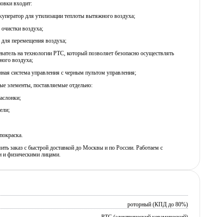
новки входит:
куператор для утилизации теплоты вытяжного воздуха;
 очистки воздуха;
 для перемещения воздуха;
еватель на технологии PTC, который позволяет безопасно осуществлять
ного воздуха;
нная система управления с черным пультом управления;
ые элементы, поставляемые отдельно:
аслонки;
ели;
покраска.
ь заказ с быстрой доставкой до Москвы и по России. Работаем с
 и физическими лицами.
роторный (КПД до 80%)