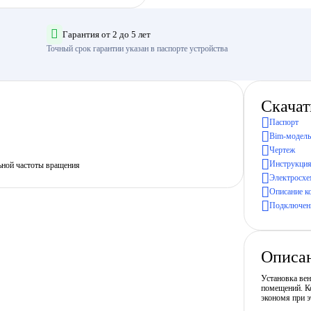
Гарантия от 2 до 5 лет
Точный срок гарантии указан в паспорте устройства
Скачат
Паспорт
Bim-модель
Чертеж
Инструкция
ьной частоты вращения
Электросхе
Описание к
Подключени
Описа
Установка ве
помещений. Ко
экономя при э