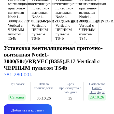
Установка вентиляционная приточно-
вытяжная Node1-
3000(50c)/RP,VEC(B355),E17 Vertical с
ЧЕРНЫМ пультом TS4b
781 280.00
При заказе
Начало
Срок
Самовывоз
производства
производства в
Санкт-
раб. днях
Петербург
Сегодня
29.10.26
05.10.26
15
Добавить в корзину