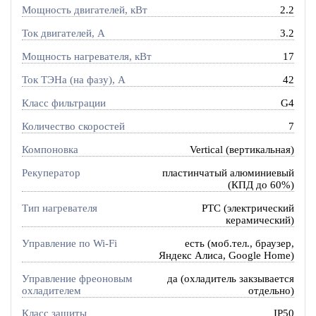
Мощность двигателей, кВт
2.2
Ток двигателей, А
3.2
Мощность нагревателя, кВт
17
Ток ТЭНа (на фазу), А
42
Класс фильтрации
G4
Количество скоростей
7
Компоновка
Vertical (вертикальная)
Рекуператор
пластинчатый алюминиевый
(КПД до 60%)
Тип нагревателя
PTC (электрический
керамический)
Управление по Wi-Fi
есть (моб.тел., браузер,
Яндекс Алиса, Google Home)
Управление фреоновым
да (охладитель закзывается
охладителем
отдельно)
Класс защиты
IP50