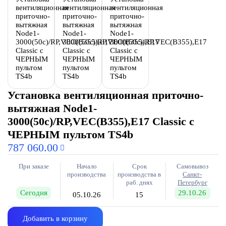
Установка вентиляционная приточно-
вытяжная Node1-
3000(50c)/RP,VEC(B355),E17 Classic с
ЧЕРНЫМ пультом TS4b
787 060.00
При заказе
Начало
Срок
Самовывоз
производства
производства в
Санкт-
раб. днях
Петербург
Сегодня
29.10.26
05.10.26
15
Добавить в корзину