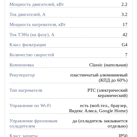
Мощность двигателей, кВт
2.2
Ток двигателей, А
3.2
Мощность нагревателя, кВт
17
Ток ТЭНа (на фазу), А
42
Класс фильтрации
G4
Количество скоростей
7
Компоновка
Classic (напольная)
Рекуператор
пластинчатый алюминиевый
(КПД до 60%)
Тип нагревателя
PTC (электрический
керамический)
Управление по Wi-Fi
есть (моб.тел., браузер,
Яндекс Алиса, Google Home)
Управление фреоновым
да (охладитель закзывается
охладителем
отдельно)
Класс защиты
IP50