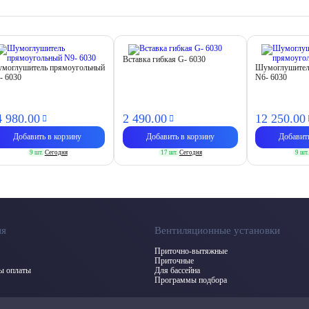
Вставка гибкая G- 6030
моглушитель прямоугольный
Шумоглушител
- 6030
N6- 6030
4 980.
00
2 490.
00
12 250.
00
Добавить в корзину
Добавить в корзину
Добавит
9 шт.
Сегодня
17 шт.
Сегодня
9 шт.
ия
Вентиляционные установки
Приточно-вытяжные
Приточные
бы оплаты
Для бассейна
Программы подбора