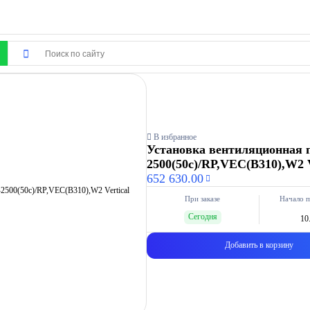
В избранное
Установка вентиляционная 
2500(50c)/RP,VEC(B310),W2
652 630.00
При заказе
Начало п
Сегодня
10
Добавить в корзину