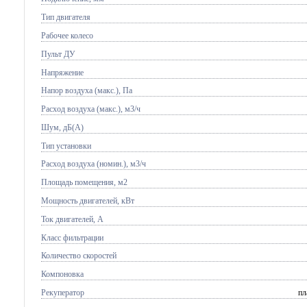
Тип двигателя
Рабочее колесо
Пульт ДУ
Напряжение
Напор воздуха (макс.), Па
Расход воздуха (макс.), м3/ч
Шум, дБ(А)
Тип установки
Расход воздуха (номин.), м3/ч
Площадь помещения, м2
Мощность двигателей, кВт
Ток двигателей, А
Класс фильтрации
Количество скоростей
Компоновка
Рекуператор
пл