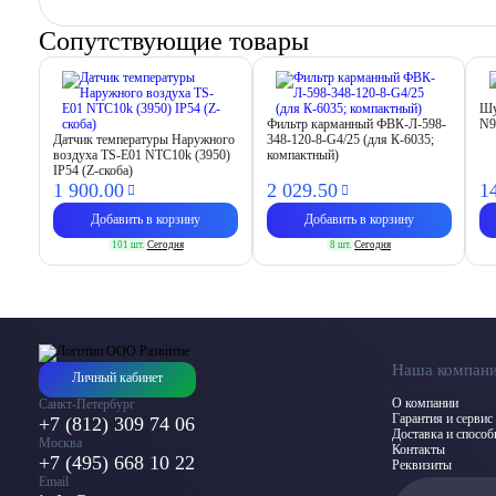
Сопутствующие товары
Шу
Фильтр карманный ФВК-Л-598-
N9
Датчик температуры Наружного
348-120-8-G4/25 (для К-6035;
воздуха TS-E01 NTC10k (3950)
компактный)
IP54 (Z-скоба)
1 900.
00
2 029.
50
1
Добавить в корзину
Добавить в корзину
101 шт.
Сегодня
8 шт.
Сегодня
Наша компан
Личный кабинет
О компании
Санкт-Петербург
Гарантия и сервис
+7 (812) 309 74 06
Доставка и спосо
Москва
Контакты
+7 (495) 668 10 22
Реквизиты
Email