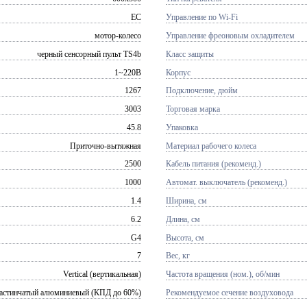
EC
Управление по Wi-Fi
мотор-колесо
Управление фреоновым охладителем
черный сенсорный пульт TS4b
Класс защиты
1~220В
Корпус
1267
Подключение, дюйм
3003
Торговая марка
45.8
Упаковка
Приточно-вытяжная
Материал рабочего колеса
2500
Кабель питания (рекоменд.)
1000
Автомат. выключатель (рекоменд.)
1.4
Ширина, см
6.2
Длина, см
G4
Высота, см
7
Вес, кг
Vertical (вертикальная)
Частота вращения (ном.), об/мин
астинчатый алюминиевый (КПД до 60%)
Рекомендуемое сечение воздуховода