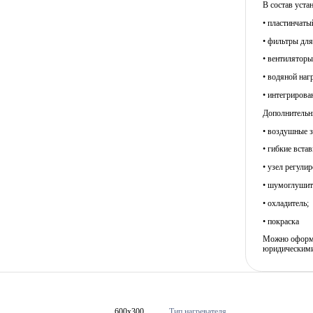
В состав уста
• пластинчаты
• фильтры для
• вентилятор
• водяной наг
• интегрирова
Дополнительны
• воздушные з
• гибкие встав
• узел регули
• шумоглушит
• охладитель;
• покраска
Можно оформит
юридическими
600x300
Тип нагревателя