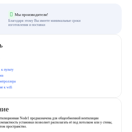
Мы производители!
Благодаря этому Вы имеете минимальные сроки
изготовления и поставки
ь
 к пульту
ма
онтроллера
е к wifi
ние
нтиляционная Node1 предназначена для общеобменной вентиляции
мпактность установки позволяет располагать её под потолком или у стены,
том пространство.