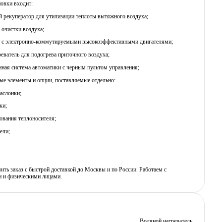
новки входит:
й рекуператор для утилизации теплоты вытяжного воздуха;
 очистки воздуха;
ы c электронно-коммутируемыми высокоэффективными двигателями;
реватель для подогрева приточного воздуха;
нная система автоматики с черным пультом управления;
е элементы и опции, поставляемые отдельно:
аслонки;
ки;
рования теплоносителя;
ели;
ь заказ с быстрой доставкой до Москвы и по России. Работаем с
 и физическими лицами.
Водяной нагреватель