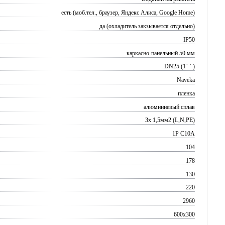
есть (моб.тел., браузер, Яндекс Алиса, Google Home)
да (охладитель закзывается отдельно)
IP50
каркасно-панельный 50 мм
DN25 (1` ` )
Naveka
пленка
алюминиевый сплав
3х 1,5мм2 (L,N,PE)
1P C10A
104
178
130
220
2960
600x300