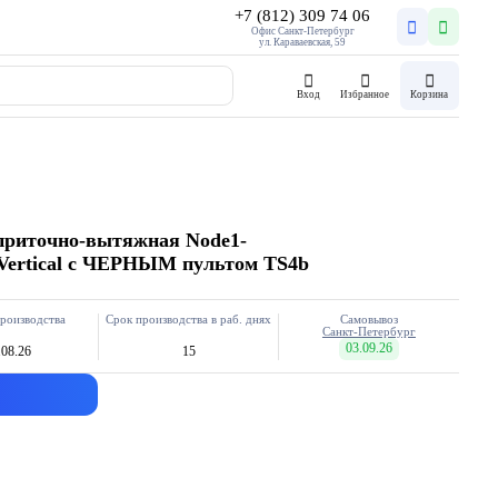
+7 (812) 309 74 06
Офис Санкт-Петербург
ул. Караваевская, 59
Вход
Избранное
Корзина
приточно-вытяжная Node1-
 Vertical с ЧЕРНЫМ пультом TS4b
роизводства
Срок производства в раб. днях
Самовывоз
Санкт-Петербург
03.09.26
.08.26
15