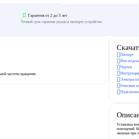
Гарантия от 2 до 5 лет
Точный срок гарантии указан в паспорте устройства
Скачат
Паспорт
Bim-модель
Чертеж
Инструкция
ьной частоты вращения
Электросхе
Описание к
Подключени
Описа
Установка ве
помещений. Ко
экономя при э