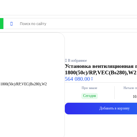
В избранное
Установка вентиляционная 
1800(50c)/RP,VEC(Bs280),W
564 080.00
При заказе
Начало п
Сегодня
10
Добавить в корзину