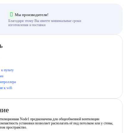
Мы производители!
Благодаря этому Вы имеете минимальные сроки
изготовления и поставки
ь
 к пульту
ма
онтроллера
е к wifi
ние
нтиляционная Node1 предназначена для общеобменной вентиляции
мпактность установки позволяет располагать её под потолком или у стены,
том пространство.