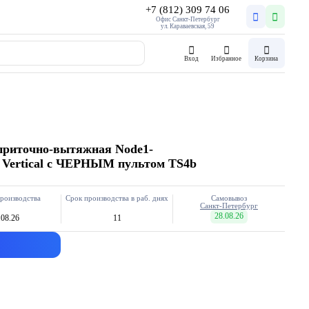
+7 (812) 309 74 06
Офис Санкт-Петербург
ул. Караваевская, 59
Вход
Избранное
Корзина
приточно-вытяжная Node1-
2 Vertical с ЧЕРНЫМ пультом TS4b
роизводства
Срок производства в раб. днях
Самовывоз
Санкт-Петербург
28.08.26
.08.26
11