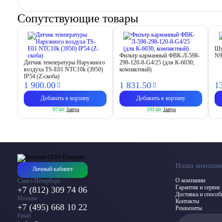
Сопутствующие товары
Шу
Фильтр карманный ФВК-Л-598-
N9
Датчик температуры Наружного
298-120-8-G4/25 (для К-6030;
воздуха TS-E01 NTC10k (3950)
компактный)
IP54 (Z-скоба)
1 900.
00
1 831.
50
1
Добавить в корзину
Добавить в корзину
97 шт.
Завтра
101 шт.
Завтра
Наша компан
Личный кабинет
О компании
Санкт-Петербург
Гарантия и сервис
+7 (812) 309 74 06
Доставка и спосо
Москва
Контакты
+7 (495) 668 10 22
Реквизиты
Email