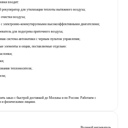
новки входит:
й рекуператор для утилизации теплоты вытяжного воздуха;
 очистки воздуха;
ы c электронно-коммутируемыми высокоэффективными двигателями;
реватель для подогрева приточного воздуха;
нная система автоматики с черным пультом управления;
е элементы и опции, поставляемые отдельно:
аслонки;
ки;
рования теплоносителя;
ели;
ь заказ с быстрой доставкой до Москвы и по России. Работаем с
 и физическими лицами.
Водяной нагреватель