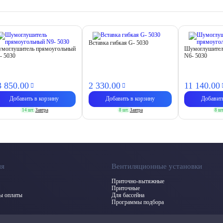
Вставка гибкая G- 5030
моглушитель прямоугольный
Шумоглушител
- 5030
N6- 5030
3 850.
00
2 330.
00
11 140.
00
Добавить в корзину
Добавить в корзину
Добавит
14 шт.
Завтра
8 шт.
Завтра
8 шт
ия
Вентиляционные установки
Приточно-вытяжные
Приточные
бы оплаты
Для бассейна
Программы подбора