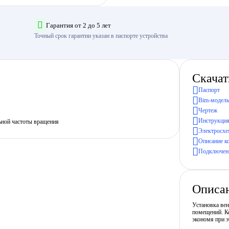
Гарантия от 2 до 5 лет
Точный срок гарантии указан в паспорте устройства
Скачат
Паспорт
Bim-модель
Чертеж
Инструкция
ьной частоты вращения
Электросхе
Описание к
Подключени
Описа
Установка ве
помещений. Ко
экономя при э