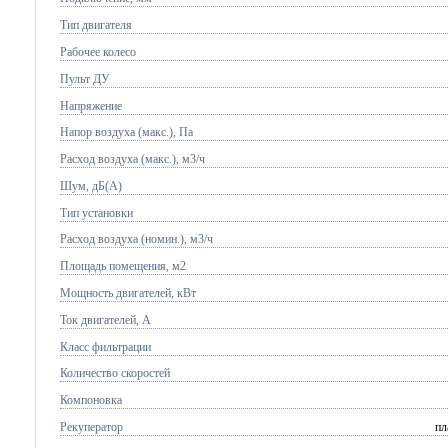
Тип двигателя
Рабочее колесо
Пульт ДУ
Напряжение
Напор воздуха (макс.), Па
Расход воздуха (макс.), м3/ч
Шум, дБ(А)
Тип установки
Расход воздуха (номин.), м3/ч
Площадь помещения, м2
Мощность двигателей, кВт
Ток двигателей, А
Класс фильтрации
Количество скоростей
Компоновка
Рекуператор
пл