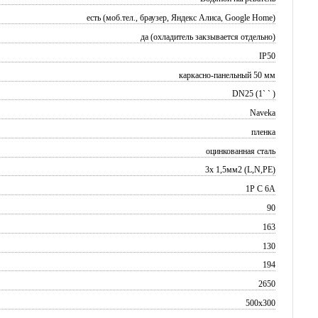
есть (моб.тел., браузер, Яндекс Алиса, Google Home)
да (охладитель закзывается отдельно)
IP50
каркасно-панельный 50 мм
DN25 (1` ` )
Naveka
пленка
оцинкованная сталь
3х 1,5мм2 (L,N,PE)
1P C 6A
90
163
130
194
2650
500x300