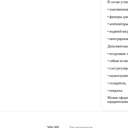
В состав уста
• пластинчаты
• фильтры для
• вентилятор
• водяной наг
• интегрирова
Дополнительны
• воздушные з
• гибкие встав
• узел регули
• шумоглушит
• охладитель;
• покраска
Можно оформит
юридическими
500x300
Тип нагревателя