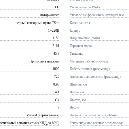
EC
Управление по Wi-Fi
мотор-колесо
Управление фреоновым охладителем
черный сенсорный пульт TS4b
Класс защиты
1~220В
Корпус
1150
Подключение, дюйм
2161
Торговая марка
45.3
Упаковка
Приточно-вытяжная
Материал рабочего колеса
1800
Кабель питания (рекоменд.)
720
Автомат. выключатель (рекоменд.)
0.98
Ширина, см
4.1
Длина, см
G4
Высота, см
7
Вес, кг
Vertical (вертикальная)
Частота вращения (ном.), об/мин
астинчатый алюминиевый (КПД до 60%)
Рекомендуемое сечение воздуховода